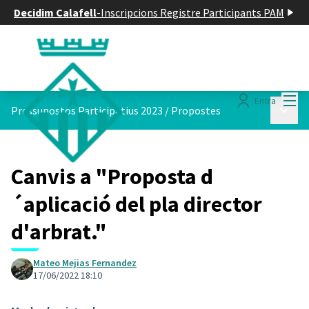
Decidim Calafell
-
Inscripcions Registre Participants PAM
Menú
Entra
Menú p
Pressupostos Participatius 2023
/
Propostes
Canvis a "Proposta d
´aplicació del pla director
d'arbrat."
Mateo Mejias Fernandez
17/06/2022 18:10