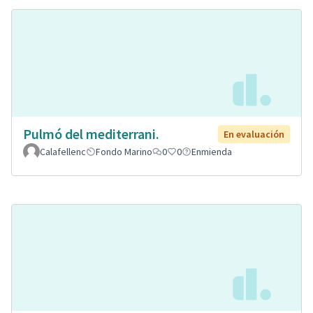
Pulmó del mediterrani.
En evaluación
Calafellenc
Fondo Marino
0
0
Enmienda