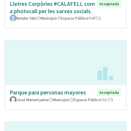
Lletres Corpòries #CALAFELL com
Acceptada
a photocall per les xarxes socials.
Natalia Tabi
Municipio
Espacio Público
0
2
Parque para personas mayores
Acceptada
José Manuel jaime
Municipio
Espacio Público
1
1