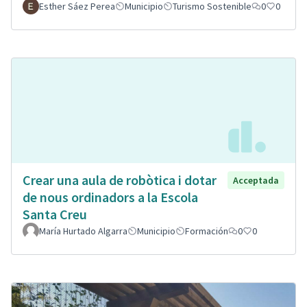
Esther Sáez Perea
Municipio
Turismo Sostenible
0
0
Crear una aula de robòtica i dotar
Acceptada
de nous ordinadors a la Escola
Santa Creu
María Hurtado Algarra
Municipio
Formación
0
0