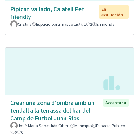
Pipican vallado, Calafell Pet
En
evaluación
friendly
Cristina
Espacio para mascotas
2
2
Enmienda
Crear una zona d'ombra amb un
Acceptada
tendall a la terrassa del bar del
Camp de Futbol Juan Ríos
José María Sebastián Gibert
Municipio
Espacio Público
0
0