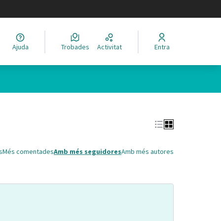
legir el idioma
Ajuda
Trobades
Activitat
Entra
Leaflet
|
©
HERE maps
 com a punts al mapa. L'element es pot fer servir amb un lector 
s
Més comentades
Amb més seguidores
Amb més autores