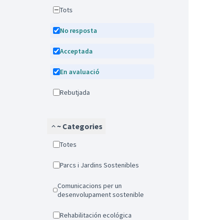
Tots
No resposta
Acceptada
En avaluació
Rebutjada
~ Categories
Totes
Parcs i Jardins Sostenibles
Comunicacions per un
desenvolupament sostenible
Rehabilitación ecológica