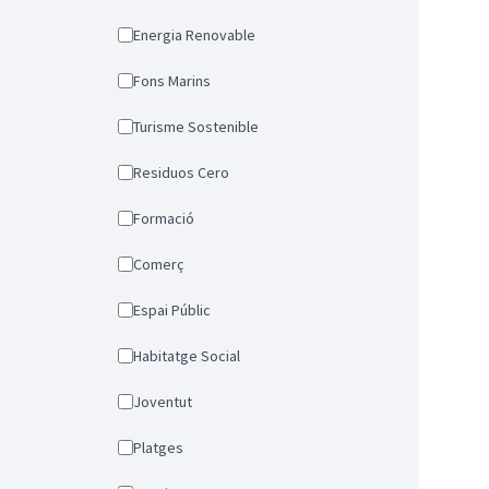
Energia Renovable
Fons Marins
Turisme Sostenible
Residuos Cero
Formació
Comerç
Espai Públic
Habitatge Social
Joventut
Platges