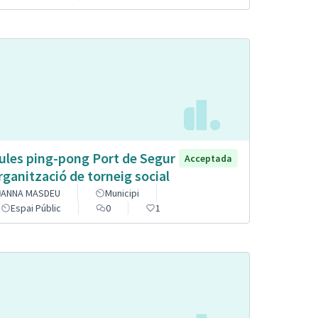
ules ping-pong Port de Segur
Acceptada
organització de torneig social
ANNA MASDEU
Municipi
Espai Públic
0
1