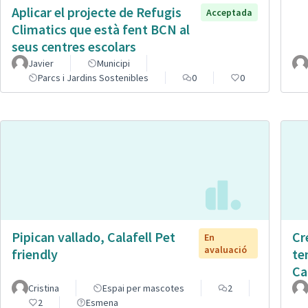
Aplicar el projecte de Refugis
Acceptada
Climatics que està fent BCN al
seus centres escolars
Javier
Municipi
Parcs i Jardins Sostenibles
0
0
Pipican vallado, Calafell Pet
Cr
En
avaluació
friendly
te
Ca
Cristina
Espai per mascotes
2
2
Esmena