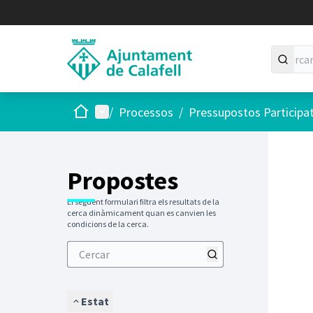
Inici
Menú principal
/
Processos
/
Pressupostos Participa
Saltar
El següen
+
−
Propostes
El següent formulari filtra els resultats de la
cerca dinàmicament quan es canvien les
condicions de la cerca.
Estat