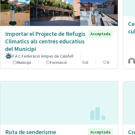
Ce
cu
Importar el Projecte de Refugis
Acceptada
Climatics als centres educatius
del Municipi
F.A.C Federació Ampas de Calafell
Municipi
Formació
0
0
Ruta de senderisme
Cr
Acceptada