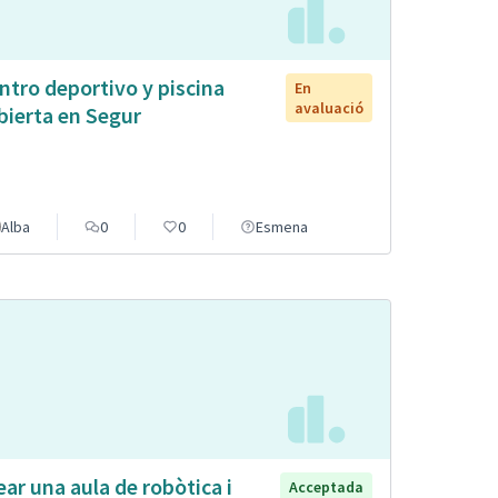
ntro deportivo y piscina
En
avaluació
bierta en Segur
Alba
0
0
Esmena
ear una aula de robòtica i
Acceptada