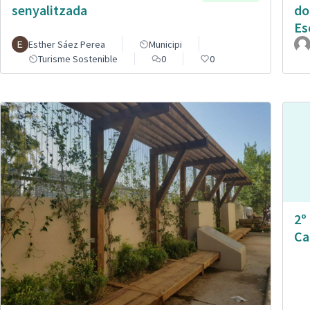
senyalitzada
do
Es
Esther Sáez Perea
Municipi
Turisme Sostenible
0
0
2º
Ca