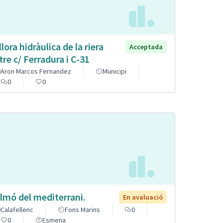
llora hidràulica de la riera
Acceptada
tre c/ Ferradura i C-31
Aron Marcos Fernandez
Municipi
0
0
lmó del mediterrani.
En avaluació
Calafellenc
Fons Marins
0
0
Esmena