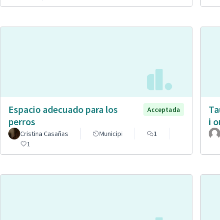
Espacio adecuado para los
Ta
Acceptada
perros
i 
Cristina Casañas
Municipi
1
1