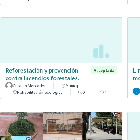
Reforestación y prevención
Li
Acceptada
contra incendios forestales.
mo
Cristian Mercader
Municipi
Rehabilitación ecológica
0
4