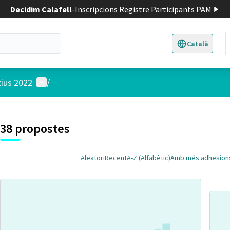
Decidim Calafell
-
Inscripcions Registre Participants PAM
Català
Triar la llengua
E
Menú d'usuari
tius 2022
/
 el mapa
t element és un mapa que presenta els components d'aquesta pàgina
38 propostes
Aleatori
Recent
A-Z (Alfabètic)
Amb més adhesion