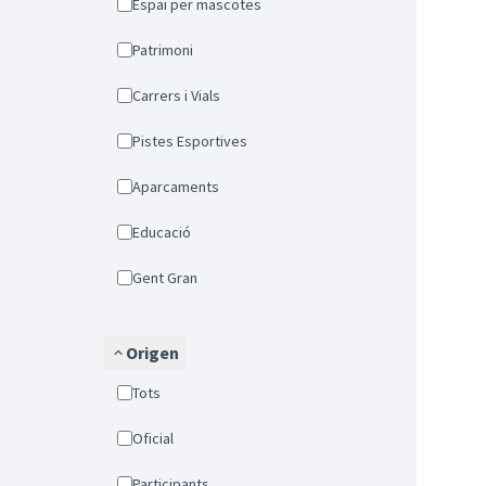
Espai per mascotes
Patrimoni
Carrers i Vials
Pistes Esportives
Aparcaments
Educació
Gent Gran
Origen
Tots
Oficial
Participants