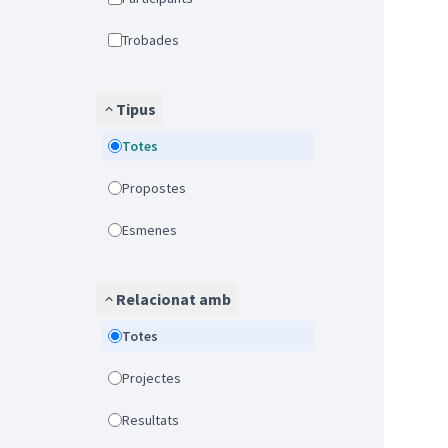
Trobades
Tipus
Totes
Propostes
Esmenes
Relacionat amb
Totes
Projectes
Resultats