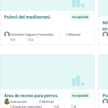
Pulmó del mediterrani.
Acceptada
Mi
en
Clemente Salguero Fernandez
Municipi
0
11
Área de recreo para perros.
Pu
Acceptada
Juan picazo
Municipi
Espai per mascotes
0
4