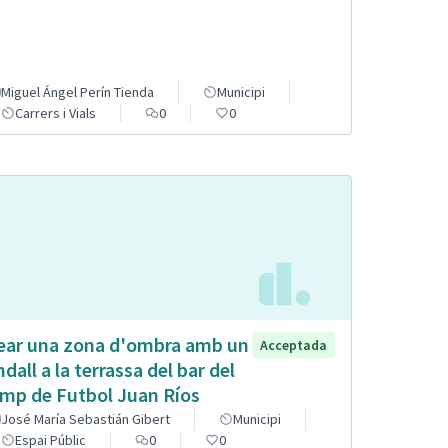
Miguel Ángel Perín Tienda
Municipi
Carrers i Vials
0
0
ear una zona d'ombra amb un
Acceptada
ndall a la terrassa del bar del
mp de Futbol Juan Ríos
José María Sebastián Gibert
Municipi
Espai Públic
0
0