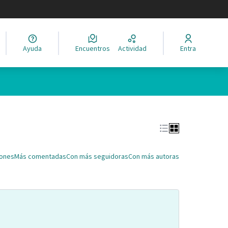
legir el idioma
Ayuda
Encuentros
Actividad
Entra
Leaflet
|
©
HERE maps
ina como puntos en el mapa. El elemento se puede utilizar con un 
iones
Más comentadas
Con más seguidoras
Con más autoras