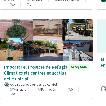
0
0
Mi
en
Importar el Projecte de Refugis
Acceptada
Climatics als centres educatius
del Municipi
F.A.C Federació Ampas de Calafell
Municipio
Formación
0
0