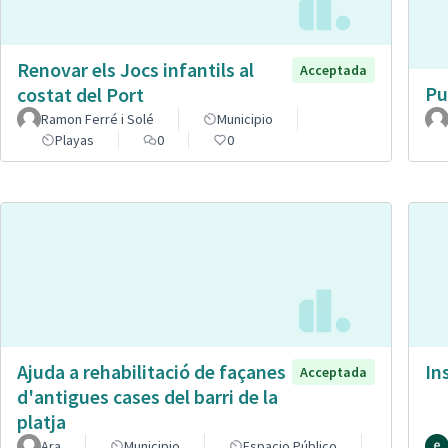
Renovar els Jocs infantils al
Acceptada
Pu
costat del Port
Ramon Ferré i Solé
Municipio
Playas
0
0
Ajuda a rehabilitació de façanes
In
Acceptada
d'antigues cases del barri de la
platja
Ara
Municipio
Espacio Público