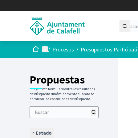
Inicio
Menú principal
/
Procesos
/
Presupuestos Participat
Saltar
El siguie
+
−
Propuestas
El siguiente formulario filtra los resultados
de búsqueda dinámicamente cuando se
cambian las condiciones de búsqueda.
Estado