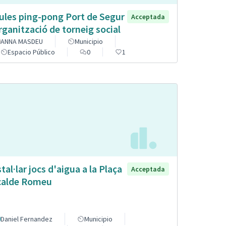
ules ping-pong Port de Segur
Acceptada
organització de torneig social
ANNA MASDEU
Municipio
Espacio Público
0
1
stal·lar jocs d'aigua a la Plaça
Acceptada
calde Romeu
Daniel Fernandez
Municipio