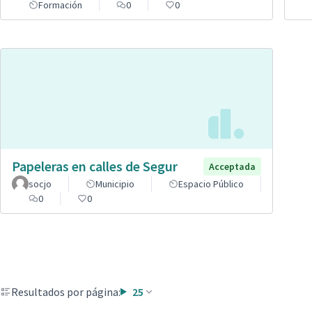
Formación
0
0
Papeleras en calles de Segur
Acceptada
socjo
Municipio
Espacio Público
0
0
Resultados por página:
25