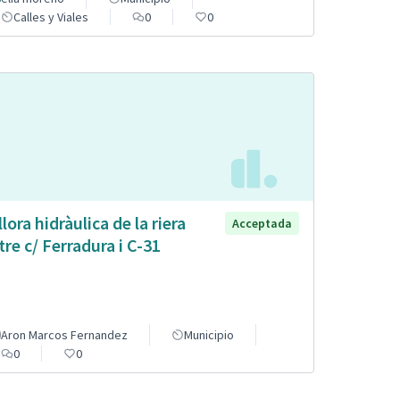
Calles y Viales
0
0
llora hidràulica de la riera
Acceptada
tre c/ Ferradura i C-31
Aron Marcos Fernandez
Municipio
0
0