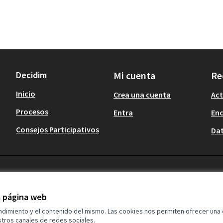
Decidim
Mi cuenta
Re
Inicio
Crea una cuenta
Act
Procesos
Entra
En
Consejos Participativos
Dat
la página web
endimiento y el contenido del mismo. Las cookies nos permiten ofrecer una
tros canales de redes sociales.