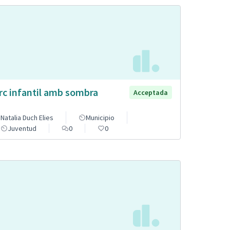
rc infantil amb sombra
Acceptada
Natalia Duch Elies
Municipio
Juventud
0
0