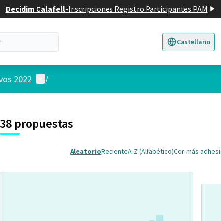
Decidim Calafell
-
Inscripciones Registro Participantes PAM
Castellano
Triar la llengua
E
Menú de usuario
ivos 2022
/
 el mapa
nte elemento es un mapa que presenta los componentes de esta pág
38 propuestas
Aleatorio
Reciente
A-Z (Alfabético)
Con más adhes