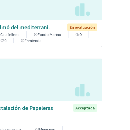
lmó del mediterrani.
En evaluación
Calafellenc
Fondo Marino
0
0
Enmienda
stalación de Papeleras
Acceptada
elia moreno
Municipio