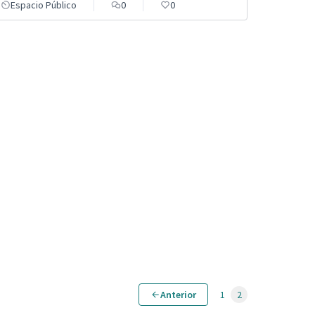
Espacio Público
0
0
Anterior
1
2