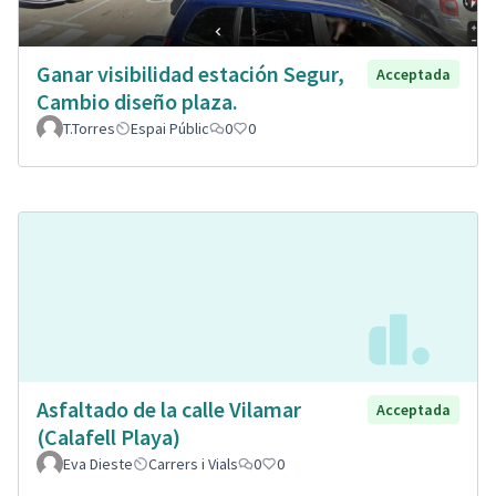
Ganar visibilidad estación Segur,
Acceptada
Cambio diseño plaza.
T.Torres
Espai Públic
0
0
Asfaltado de la calle Vilamar
Acceptada
(Calafell Playa)
Eva Dieste
Carrers i Vials
0
0