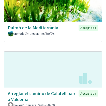
Pulmó de la Mediterrània
Acceptada
Menuda
Fons Marins
0
5
Arreglar el camino de Calafell parc
Acceptada
a Valdemar
Javier
Carrers i Vials
0
0