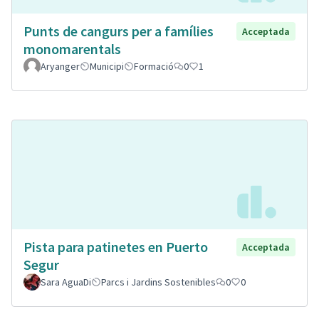
Punts de cangurs per a famílies
Acceptada
monomarentals
Aryanger
Municipi
Formació
0
1
Pista para patinetes en Puerto
Acceptada
Segur
Sara AguaDi
Parcs i Jardins Sostenibles
0
0