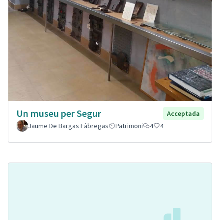
Un museu per Segur
Acceptada
Jaume De Bargas Fàbregas
Patrimoni
4
4