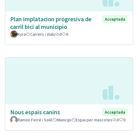
Plan implatacion progresiva de
Acceptada
carril bici al municipio
Kyra
Carrers i Vials
0
0
Nous espais canins
Acceptada
Ramon Ferré i Solé
Municipi
Espai per mascotes
0
0