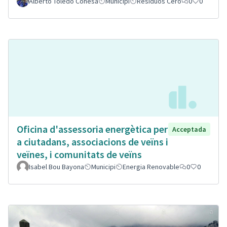
Alberto Toledo Conesa
Municipi
Residuos Cero
0
0
Oficina d'assessoria energètica per
Acceptada
a ciutadans, associacions de veïns i
veïnes, i comunitats de veïns
Isabel Bou Bayona
Municipi
Energia Renovable
0
0