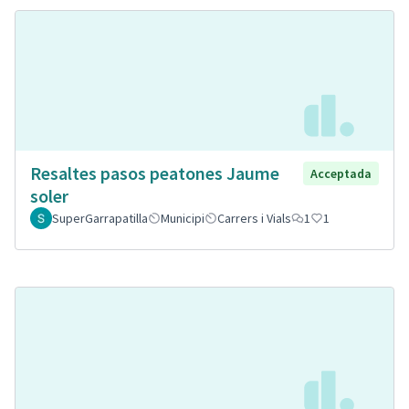
Resaltes pasos peatones Jaume
Acceptada
soler
SuperGarrapatilla
Municipi
Carrers i Vials
1
1