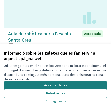
Aula de robòtica per a l'escola
Acceptada
Santa Creu
Javier
Formació
0
1
Informació sobre les galetes que es fan servir a
aquesta pàgina web
Utilitzem galetes en el nostre lloc web per a millorar el rendiment i el
contingut d'aquest. Les galetes ens permeten oferir una experiència
d'usuari i uns continguts més personalitzats des dels nostres canals
de xarxes socials.
Acceptar totes
Rebutjar-les
Configuració
Parc de les energies
Acceptada