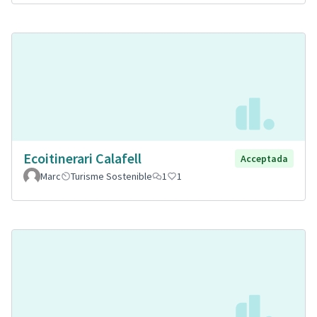
Ecoitinerari Calafell
Acceptada
Marc
Turisme Sostenible
1
1