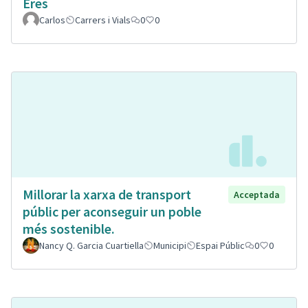
Eres
Carlos
Carrers i Vials
0
0
Millorar la xarxa de transport
Acceptada
públic per aconseguir un poble
més sostenible.
Nancy Q. Garcia Cuartiella
Municipi
Espai Públic
0
0