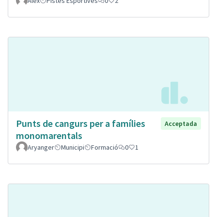
Alex
Pistes Esportives
0
2
Punts de cangurs per a famílies
Acceptada
monomarentals
Aryanger
Municipi
Formació
0
1