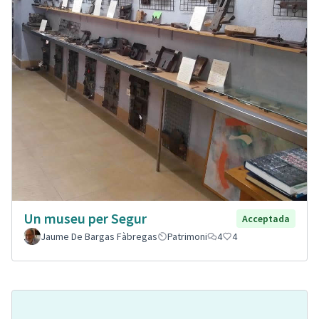
Un museu per Segur
Acceptada
Jaume De Bargas Fàbregas
Patrimoni
4
4