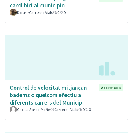
carril bici al municipio
Kyra
Carrers i Vials
0
0
Control de velocitat mitjançan
Acceptada
badems o quelcom efectiu a
diferents carrers del Municipi
Cecilia Sarda Mañe
Carrers i Vials
0
0