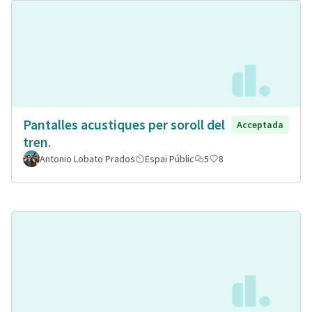
Pantalles acustiques per soroll del
Acceptada
tren.
Antonio Lobato Prados
Espai Públic
5
8