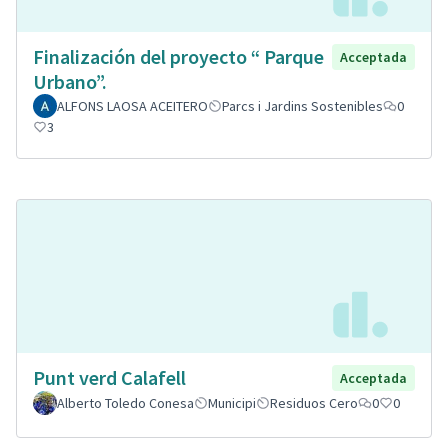
Finalización del proyecto “ Parque
Acceptada
Urbano”.
ALFONS LAOSA ACEITERO
Parcs i Jardins Sostenibles
0
3
Punt verd Calafell
Acceptada
Alberto Toledo Conesa
Municipi
Residuos Cero
0
0