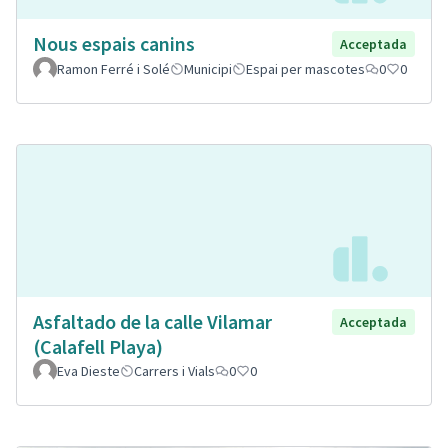
Nous espais canins
Acceptada
Ramon Ferré i Solé
Municipi
Espai per mascotes
0
0
Asfaltado de la calle Vilamar
Acceptada
(Calafell Playa)
Eva Dieste
Carrers i Vials
0
0