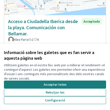
Acceso a Ciudadella Iberica desde
Acceptada
la playa. Comunicación con
Bellamar.
Alex Parra
1
6
Informació sobre les galetes que es fan servir a
aquesta pàgina web
Utilitzem galetes en el nostre lloc web per a millorar el rendiment i el
contingut d'aquest. Les galetes ens permeten oferir una experiència
d'usuari i uns continguts més personalitzats des dels nostres canals
de xarxes socials.
Acceptar totes
Rebutjar-les
Configuració
Resaltes pasos peatones Jaume
Acceptada
soler