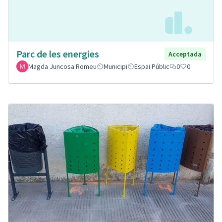
Parc de les energies
Acceptada
Magda Juncosa Romeu
Municipi
Espai Públic
0
0