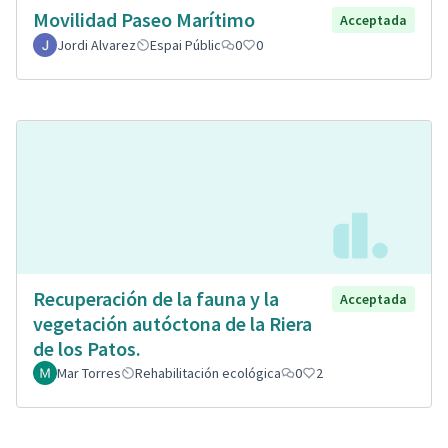
Movilidad Paseo Marítimo
Acceptada
Jordi Alvarez
Espai Públic
0
0
Recuperación de la fauna y la
Acceptada
vegetación autóctona de la Riera
de los Patos.
Mar Torres
Rehabilitación ecológica
0
2