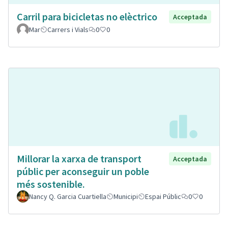
Carril para bicicletas no elèctrico
Acceptada
Mar
Carrers i Vials
0
0
Millorar la xarxa de transport
Acceptada
públic per aconseguir un poble
més sostenible.
Nancy Q. Garcia Cuartiella
Municipi
Espai Públic
0
0