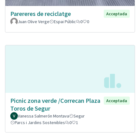
Parereres de reciclatge
Acceptada
Juan Olive Verge
Espai Públic
0
0
Picnic zona verde /Correcan Plaza
Acceptada
Toros de Segur
Vanessa Salmerón Montava
Segur
Parcs i Jardins Sostenibles
0
1