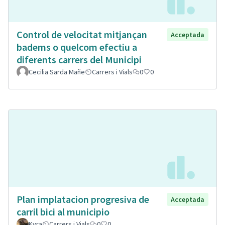
Control de velocitat mitjançan
Acceptada
badems o quelcom efectiu a
diferents carrers del Municipi
Cecilia Sarda Mañe
Carrers i Vials
0
0
Plan implatacion progresiva de
Acceptada
carril bici al municipio
Kyra
Carrers i Vials
0
0