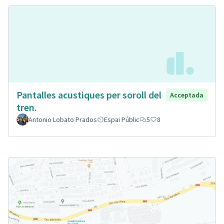
Pantalles acustiques per soroll del
Acceptada
tren.
Antonio Lobato Prados
Espai Públic
5
8