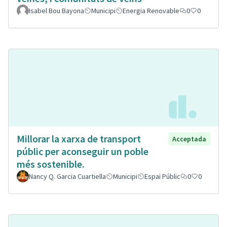
Isabel Bou Bayona
Municipi
Energia Renovable
0
0
Millorar la xarxa de transport
Acceptada
públic per aconseguir un poble
més sostenible.
Nancy Q. Garcia Cuartiella
Municipi
Espai Públic
0
0