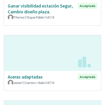
Ganar visibilidad estación Segur,
Acceptada
Cambio diseño plaza.
T.Torres
Espai Públic
0
0
Aceras adaptadas
Acceptada
Javier
Carrers i Vials
0
0