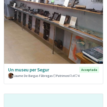
Un museu per Segur
Acceptada
Jaume De Bargas Fàbregas
Patrimoni
4
4