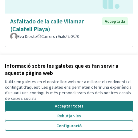
Asfaltado de la calle Vilamar
Acceptada
(Calafell Playa)
Eva Dieste
Carrers i Vials
0
0
Informació sobre les galetes que es fan servir a
aquesta pàgina web
Utilitzem galetes en el nostre lloc web per a millorar el rendiment i el
contingut d'aquest. Les galetes ens permeten oferir una experiència
d'usuari i uns continguts més personalitzats des dels nostres canals
de xarxes socials.
Acceptar totes
Remodelació total de la plaça de
Acceptada
Rebutjar-les
l'estació Segur, plaça de Lola
Configuració
Boronat
Isabel Bou Bayona
Segur
Parcs i Jardins Sostenibles
0