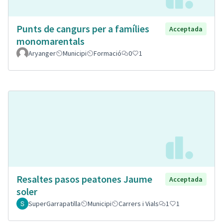
Punts de cangurs per a famílies
Acceptada
monomarentals
Aryanger
Municipi
Formació
0
1
Resaltes pasos peatones Jaume
Acceptada
soler
SuperGarrapatilla
Municipi
Carrers i Vials
1
1