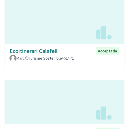
Ecoitinerari Calafell
Acceptada
Marc
Turisme Sostenible
1
1