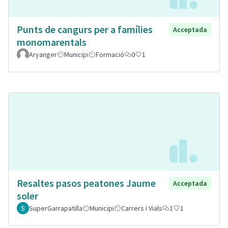
Punts de cangurs per a famílies
Acceptada
monomarentals
Aryanger
Municipi
Formació
0
1
Resaltes pasos peatones Jaume
Acceptada
soler
SuperGarrapatilla
Municipi
Carrers i Vials
1
1