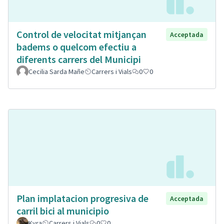
Control de velocitat mitjançan
Acceptada
badems o quelcom efectiu a
diferents carrers del Municipi
Cecilia Sarda Mañe
Carrers i Vials
0
0
Plan implatacion progresiva de
Acceptada
carril bici al municipio
Kyra
Carrers i Vials
0
0