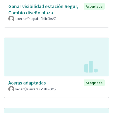
Ganar visibilidad estación Segur,
Acceptada
Cambio diseño plaza.
T.Torres
Espai Públic
0
0
Aceras adaptadas
Acceptada
Javier
Carrers i Vials
0
0