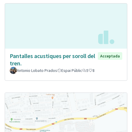
Pantalles acustiques per soroll del
Acceptada
tren.
Antonio Lobato Prados
Espai Públic
5
8