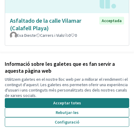
Asfaltado de la calle Vilamar
Acceptada
(Calafell Playa)
Eva Dieste
Carrers i Vials
0
0
Informació sobre les galetes que es fan servir a
aquesta pàgina web
Utilitzem galetes en el nostre lloc web per a millorar el rendiment i el
contingut d'aquest. Les galetes ens permeten oferir una experiència
d'usuari i uns continguts més personalitzats des dels nostres canals
de xarxes socials.
Acceptar totes
Remodelació total de la plaça de
Acceptada
Rebutjar-les
l'estació Segur, plaça de Lola
Configuració
Boronat
Isabel Bou Bayona
Segur
Parcs i Jardins Sostenibles
0