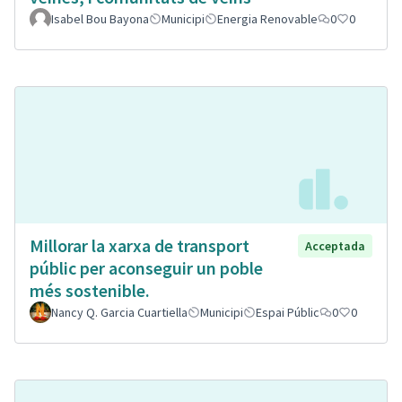
Isabel Bou Bayona
Municipi
Energia Renovable
0
0
Millorar la xarxa de transport
Acceptada
públic per aconseguir un poble
més sostenible.
Nancy Q. Garcia Cuartiella
Municipi
Espai Públic
0
0