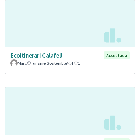
Ecoitinerari Calafell
Acceptada
Marc
Turisme Sostenible
1
1