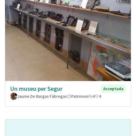
Un museu per Segur
Acceptada
Jaume De Bargas Fàbregas
Patrimoni
4
4