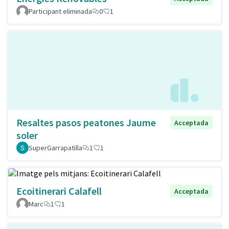
Participant eliminada
0
1
Resaltes pasos peatones Jaume
Acceptada
soler
SuperGarrapatilla
1
1
Ecoitinerari Calafell
Acceptada
Marc
1
1