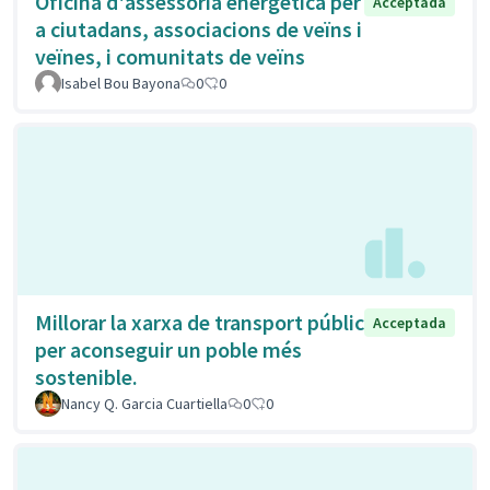
Oficina d'assessoria energètica per
Acceptada
a ciutadans, associacions de veïns i
veïnes, i comunitats de veïns
Isabel Bou Bayona
0
0
Millorar la xarxa de transport públic
Acceptada
per aconseguir un poble més
sostenible.
Nancy Q. Garcia Cuartiella
0
0