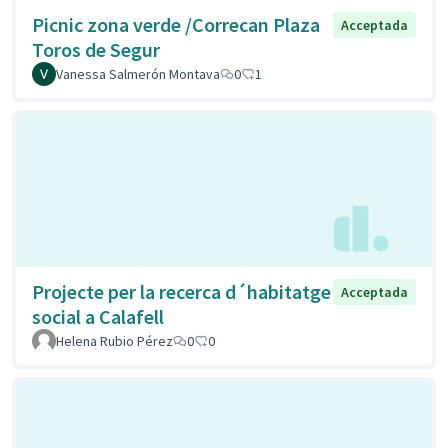
Picnic zona verde /Correcan Plaza
Acceptada
Toros de Segur
Vanessa Salmerón Montava
0
1
Projecte per la recerca d´habitatge
Acceptada
social a Calafell
Helena Rubio Pérez
0
0