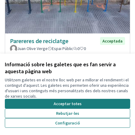
Parereres de reciclatge
Acceptada
Juan Olive Verge
Espai Públic
0
0
Informació sobre les galetes que es fan servir a
aquesta pàgina web
Utilitzem galetes en el nostre lloc web per a millorar el rendiment i el
contingut d'aquest. Les galetes ens permeten oferir una experiència
d'usuari i uns continguts més personalitzats des dels nostres canals
de xarxes socials.
Acceptar totes
Rebutjar-les
Configuració
Renovar parques infantiles del
Acceptada
Puerto de Segur