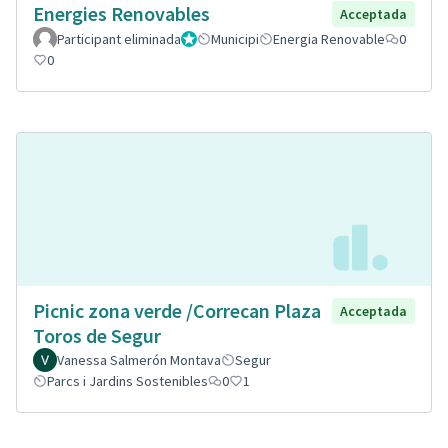
Energies Renovables
Acceptada
Participant eliminada
Administrador
Municipi
Energia Renovable
0
0
Picnic zona verde /Correcan Plaza
Acceptada
Toros de Segur
Vanessa Salmerón Montava
Segur
Parcs i Jardins Sostenibles
0
1