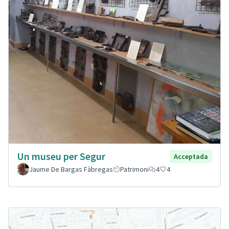
Un museu per Segur
Acceptada
Jaume De Bargas Fàbregas
Patrimoni
4
4