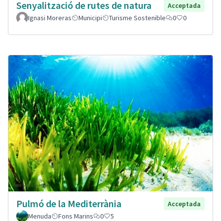
Senyalització de rutes de natura
Acceptada
Ignasi Moreras
Municipi
Turisme Sostenible
0
0
Pulmó de la Mediterrània
Acceptada
Menuda
Fons Marins
0
5