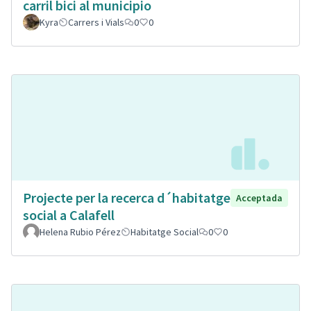
carril bici al municipio
Kyra
Carrers i Vials
0
0
Projecte per la recerca d´habitatge
Acceptada
social a Calafell
Helena Rubio Pérez
Habitatge Social
0
0