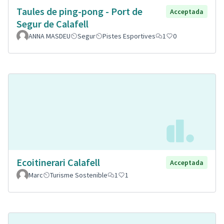
Taules de ping-pong - Port de
Acceptada
Segur de Calafell
ANNA MASDEU
Segur
Pistes Esportives
1
0
Ecoitinerari Calafell
Acceptada
Marc
Turisme Sostenible
1
1