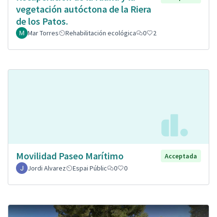
vegetación autóctona de la Riera
de los Patos.
Mar Torres
Rehabilitación ecológica
0
2
Movilidad Paseo Marítimo
Acceptada
Jordi Alvarez
Espai Públic
0
0