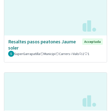
Resaltes pasos peatones Jaume
Acceptada
soler
SuperGarrapatilla
Municipi
Carrers i Vials
1
1