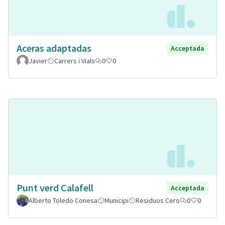
Aceras adaptadas
Acceptada
Javier
Carrers i Vials
0
0
Punt verd Calafell
Acceptada
Alberto Toledo Conesa
Municipi
Residuos Cero
0
0