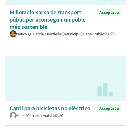
Millorar la xarxa de transport
Acceptada
públic per aconseguir un poble
més sostenible.
Nancy Q. Garcia Cuartiella
Municipi
Espai Públic
0
0
Carril para bicicletas no elèctrico
Acceptada
Mar
Carrers i Vials
0
0