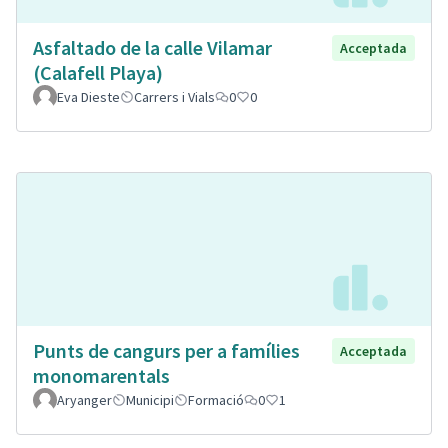
Asfaltado de la calle Vilamar
Acceptada
(Calafell Playa)
Eva Dieste
Carrers i Vials
0
0
Punts de cangurs per a famílies
Acceptada
monomarentals
Aryanger
Municipi
Formació
0
1