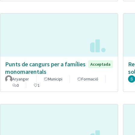
Punts de cangurs per a famílies
Re
Acceptada
monomarentals
so
Aryanger
Municipi
Formació
0
1