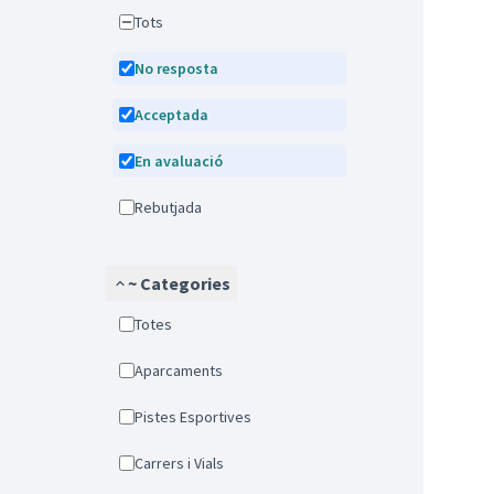
Tots
No resposta
Acceptada
En avaluació
Rebutjada
~ Categories
Totes
Aparcaments
Pistes Esportives
Carrers i Vials