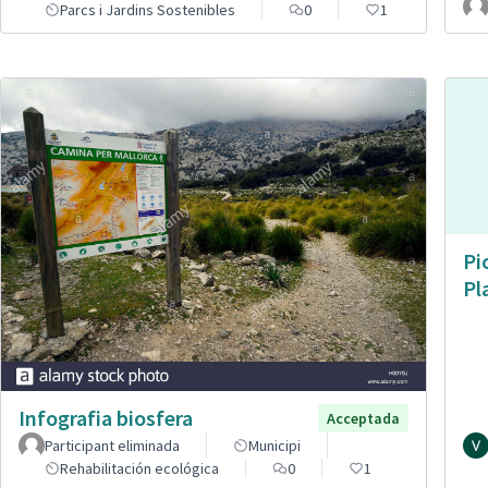
Parcs i Jardins Sostenibles
0
1
Pi
Pl
Infografia biosfera
Acceptada
Participant eliminada
Municipi
Rehabilitación ecológica
0
1