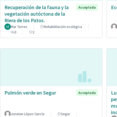
Recuperación de la fauna y la
Ec
Acceptada
vegetación autóctona de la
Riera de los Patos.
Mar Torres
Rehabilitación ecológica
0
2
Pulmón verde en Segur
Lu
Acceptada
pe
ma
in
Jonatan López García
Segur