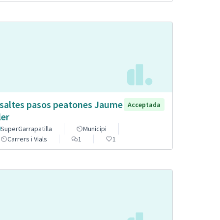
saltes pasos peatones Jaume
Acceptada
ler
SuperGarrapatilla
Municipi
Carrers i Vials
1
1