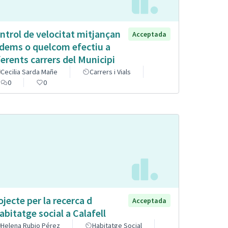
ntrol de velocitat mitjançan
Acceptada
dems o quelcom efectiu a
ferents carrers del Municipi
Cecilia Sarda Mañe
Carrers i Vials
0
0
ojecte per la recerca d
Acceptada
abitatge social a Calafell
Helena Rubio Pérez
Habitatge Social