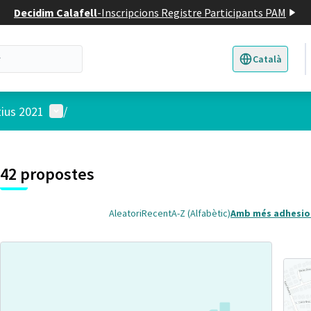
Decidim Calafell
-
Inscripcions Registre Participants PAM
Català
Triar la llengua
E
Menú d'usuari
tius 2021
/
 el mapa
t element és un mapa que presenta els components d'aquesta pàgina
7
42 propostes
Aleatori
Recent
A-Z (Alfabètic)
Amb més adhesio