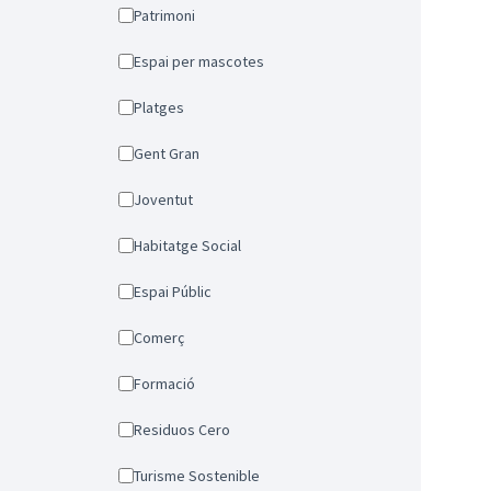
Patrimoni
Espai per mascotes
Platges
Gent Gran
Joventut
Habitatge Social
Espai Públic
Comerç
Formació
Residuos Cero
Turisme Sostenible