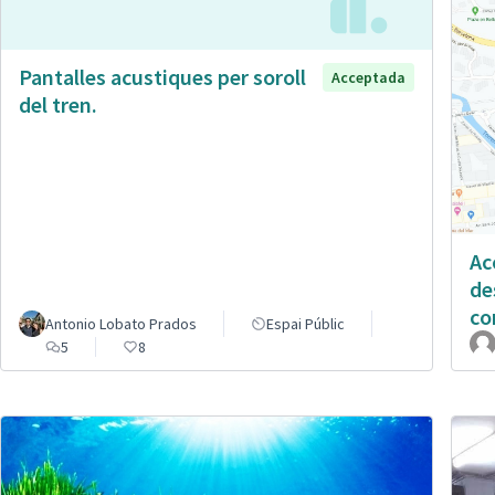
Pantalles acustiques per soroll
Acceptada
del tren.
Ac
de
co
Antonio Lobato Prados
Espai Públic
5
8