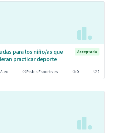
udas para los niño/as que
Acceptada
ieran practicar deporte
Alex
Pistes Esportives
0
2