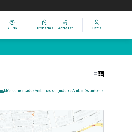
legir el idioma
Ajuda
Trobades
Activitat
Entra
Leaflet
|
©
HERE maps
 com a punts al mapa. L'element es pot fer servir amb un lector 
ns
Més comentades
Amb més seguidores
Amb més autores