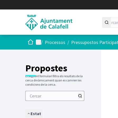
Inici
Menú principal
/
Processos
/
Pressupostos Participa
Saltar
El següen
+
−
Propostes
El següent formulari filtra els resultats de la
cerca dinàmicament quan es canvien les
condicions de la cerca.
Estat