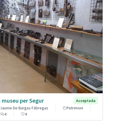
 museu per Segur
Acceptada
Jaume De Bargas Fàbregas
Patrimoni
4
4