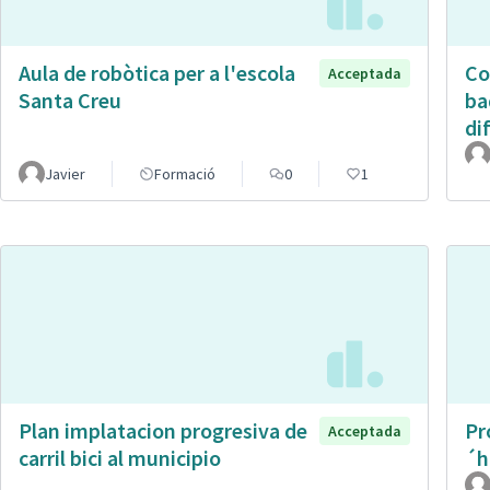
Aula de robòtica per a l'escola
Co
Acceptada
Santa Creu
ba
di
Javier
Formació
0
1
Plan implatacion progresiva de
Pr
Acceptada
carril bici al municipio
´h