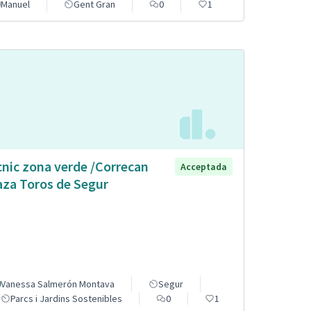
Manuel
Gent Gran
0
1
cnic zona verde /Correcan
Acceptada
aza Toros de Segur
Vanessa Salmerón Montava
Segur
Parcs i Jardins Sostenibles
0
1