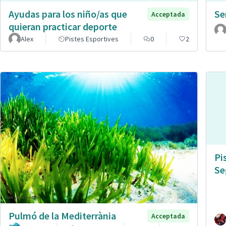
Ayudas para los niño/as que
Se
Acceptada
quieran practicar deporte
Alex
Pistes Esportives
0
2
Pi
Se
Pulmó de la Mediterrània
Acceptada