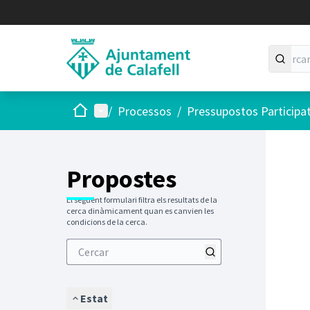
Inici
Menú principal
/
Processos
/
Pressupostos Participa
Saltar
El següen
+
−
Propostes
El següent formulari filtra els resultats de la
cerca dinàmicament quan es canvien les
condicions de la cerca.
Estat