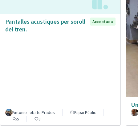
Pantalles acustiques per soroll
Acceptada
del tren.
Un
Antonio Lobato Prados
Espai Públic
5
8