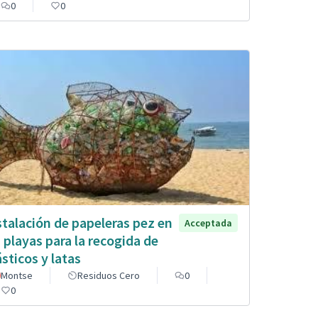
0
0
stalación de papeleras pez en
Acceptada
s playas para la recogida de
ásticos y latas
Montse
Residuos Cero
0
0