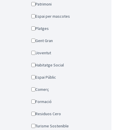
Patrimoni
Espai per mascotes
Platges
Gent Gran
Joventut
Habitatge Social
Espai Públic
Comerç
Formació
Residuos Cero
Turisme Sostenible