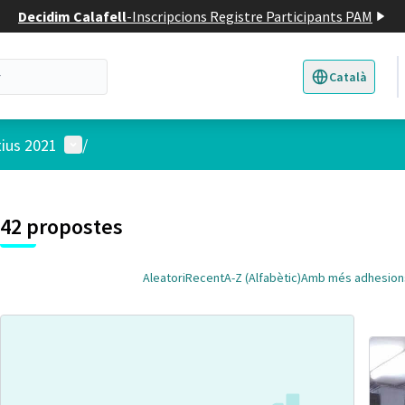
Decidim Calafell
-
Inscripcions Registre Participants PAM
Català
Triar la llengua
E
Menú d'usuari
tius 2021
/
 el mapa
t element és un mapa que presenta els components d'aquesta pàgina
7
42 propostes
Aleatori
Recent
A-Z (Alfabètic)
Amb més adhesion