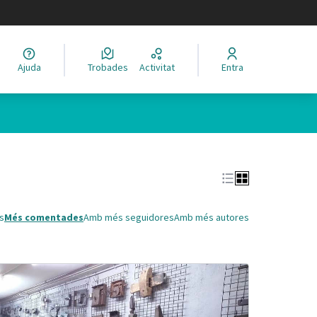
legir el idioma
Ajuda
Trobades
Activitat
Entra
Leaflet
|
©
HERE maps
 com a punts al mapa. L'element es pot fer servir amb un lector 
s
Més comentades
Amb més seguidores
Amb més autores