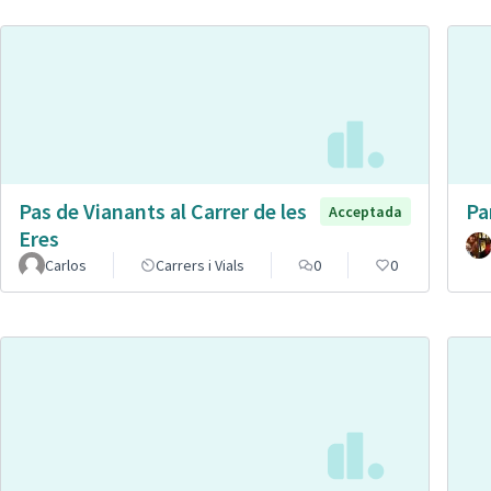
Pas de Vianants al Carrer de les
Pa
Acceptada
Eres
Carlos
Carrers i Vials
0
0