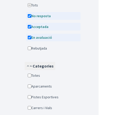
Tots
No resposta
Acceptada
En avaluació
Rebutjada
~ Categories
Totes
Aparcaments
Pistes Esportives
Carrers i Vials