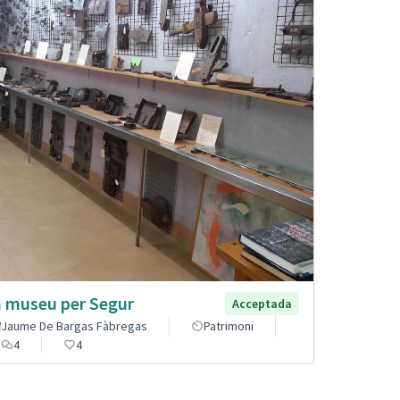
 museu per Segur
Acceptada
Jaume De Bargas Fàbregas
Patrimoni
4
4