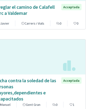
reglar el camino de Calafell
Acceptada
rc a Valdemar
Javier
Carrers i Vials
0
0
cha contra la soledad de las
Acceptada
rsonas
yores,dependientes e
capacitados
Manuel
Gent Gran
0
1