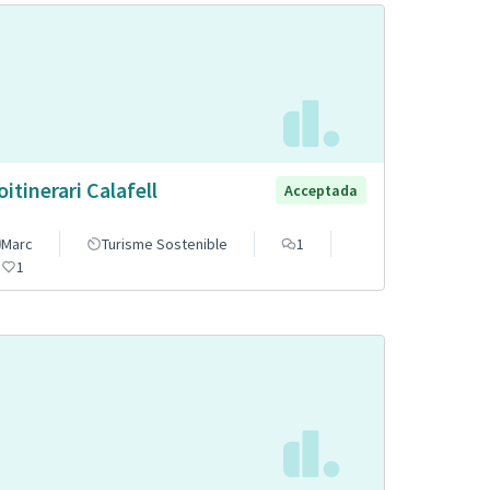
oitinerari Calafell
Acceptada
Marc
Turisme Sostenible
1
1