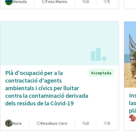
Menuda
Fons Marins
0
5
Plà d'ocupació per a la
Acceptada
contractació d'agents
ambientals i cívics per lluitar
In
contra la contaminació derivada
la
dels residus de la Còvid-19
pl
Nuria
Residuos Cero
0
0