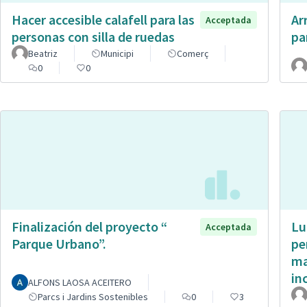
Hacer accesible calafell para las
Ar
Acceptada
personas con silla de ruedas
pa
Beatriz
Municipi
Comerç
0
0
Finalización del proyecto “
Lu
Acceptada
Parque Urbano”.
pe
ma
in
ALFONS LAOSA ACEITERO
Parcs i Jardins Sostenibles
0
3