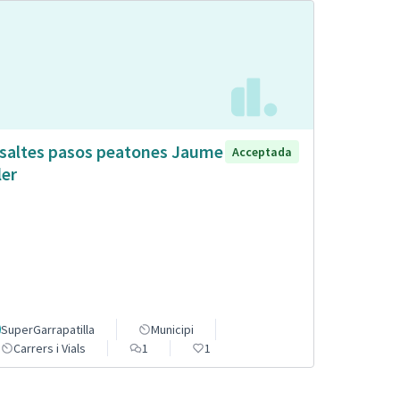
saltes pasos peatones Jaume
Acceptada
ler
SuperGarrapatilla
Municipi
Carrers i Vials
1
1