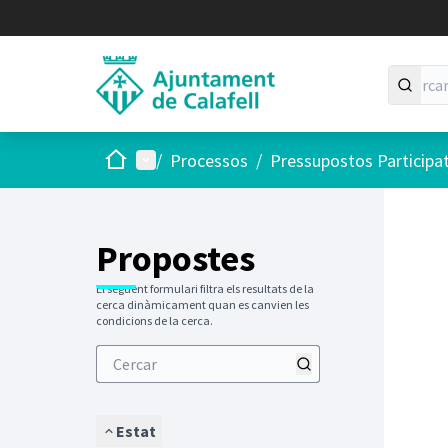
Inici
Menú principal
/
Processos
/
Pressupostos Participa
Saltar
El següen
+
−
Propostes
El següent formulari filtra els resultats de la
cerca dinàmicament quan es canvien les
condicions de la cerca.
Estat