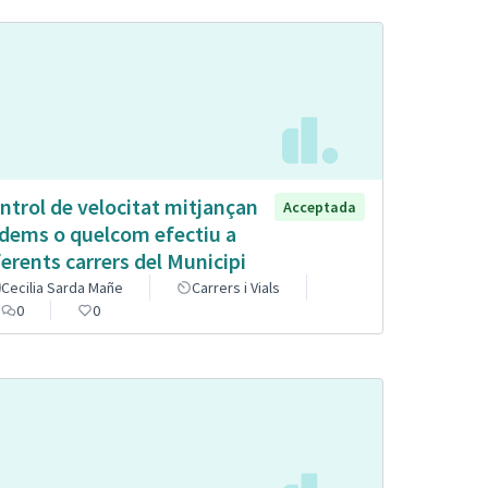
ntrol de velocitat mitjançan
Acceptada
dems o quelcom efectiu a
ferents carrers del Municipi
Cecilia Sarda Mañe
Carrers i Vials
0
0