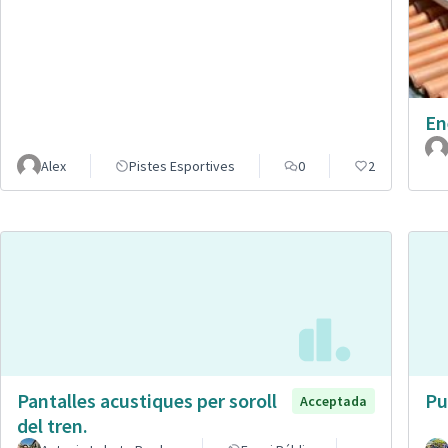
En
Alex
Pistes Esportives
0
2
Pantalles acustiques per soroll
Pu
Acceptada
del tren.