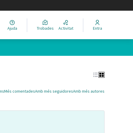
legir el idioma
Ajuda
Trobades
Activitat
Entra
Leaflet
|
©
HERE maps
 com a punts al mapa. L'element es pot fer servir amb un lector 
ns
Més comentades
Amb més seguidores
Amb més autores