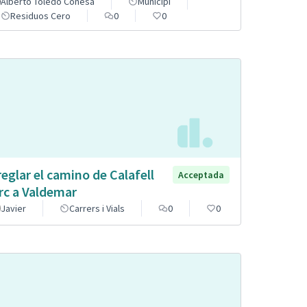
Alberto Toledo Conesa
Municipi
Residuos Cero
0
0
reglar el camino de Calafell
Acceptada
rc a Valdemar
Javier
Carrers i Vials
0
0