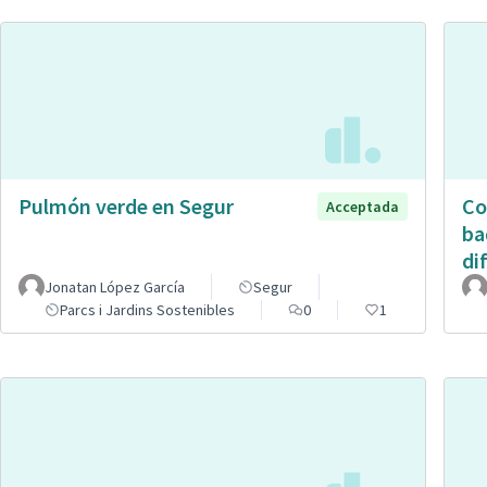
Pulmón verde en Segur
Co
Acceptada
ba
di
Jonatan López García
Segur
Parcs i Jardins Sostenibles
0
1