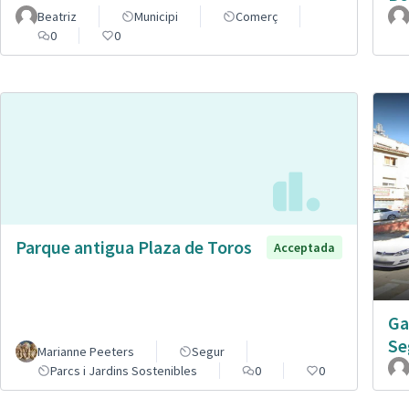
Beatriz
Municipi
Comerç
0
0
Parque antigua Plaza de Toros
Acceptada
Ga
Se
Marianne Peeters
Segur
Parcs i Jardins Sostenibles
0
0