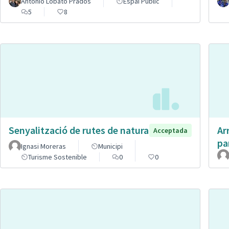
Antonio Lobato Prados
Espai Públic
5
8
Senyalització de rutes de natura
Ar
Acceptada
pa
Ignasi Moreras
Municipi
Turisme Sostenible
0
0