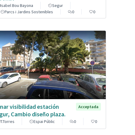
Isabel Bou Bayona
Segur
Parcs i Jardins Sostenibles
0
0
nar visibilidad estación
Acceptada
gur, Cambio diseño plaza.
T.Torres
Espai Públic
0
0