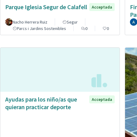
Parque Iglesia Segur de Calafell
Fi
Acceptada
Pa
Nacho Herrera Ruiz
Segur
Parcs i Jardins Sostenibles
0
0
Ayudas para los niño/as que
Acceptada
quieran practicar deporte