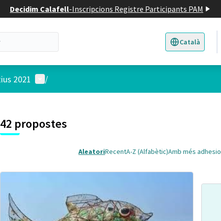
Decidim Calafell
-
Inscripcions Registre Participants PAM
Català
Triar la llengua
E
Menú d'usuari
tius 2021
/
 el mapa
t element és un mapa que presenta els components d'aquesta pàgina
7
42 propostes
Aleatori
Recent
A-Z (Alfabètic)
Amb més adhesio