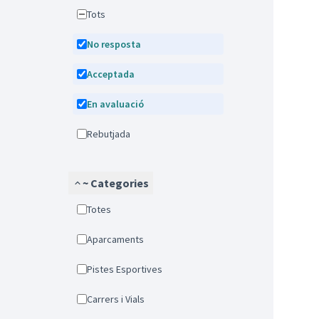
Tots
No resposta
Acceptada
En avaluació
Rebutjada
~ Categories
Totes
Aparcaments
Pistes Esportives
Carrers i Vials