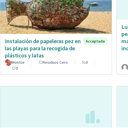
Lu
pe
ma
Instalación de papeleras pez en
Acceptada
in
las playas para la recogida de
plásticos y latas
Montse
Residuos Cero
0
0