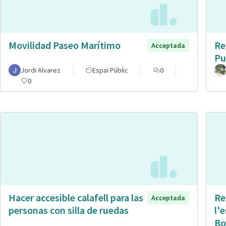
Movilidad Paseo Marítimo
Re
Acceptada
Pu
Jordi Alvarez
Espai Públic
0
0
Hacer accesible calafell para las
Re
Acceptada
personas con silla de ruedas
l'
Bo