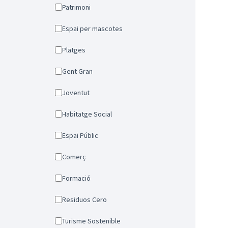
Patrimoni
Espai per mascotes
Platges
Gent Gran
Joventut
Habitatge Social
Espai Públic
Comerç
Formació
Residuos Cero
Turisme Sostenible