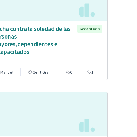
cha contra la soledad de las
Acceptada
rsonas
yores,dependientes e
capacitados
Manuel
Gent Gran
0
1