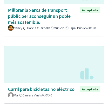
Millorar la xarxa de transport
Acceptada
públic per aconseguir un poble
més sostenible.
Nancy Q. Garcia Cuartiella
Municipi
Espai Públic
0
0
Carril para bicicletas no elèctrico
Acceptada
Mar
Carrers i Vials
0
0