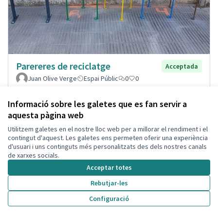
Parereres de reciclatge
Acceptada
Juan Olive Verge
Espai Públic
0
0
Informació sobre les galetes que es fan servir a
aquesta pàgina web
Utilitzem galetes en el nostre lloc web per a millorar el rendiment i el
contingut d'aquest. Les galetes ens permeten oferir una experiència
d'usuari i uns continguts més personalitzats des dels nostres canals
de xarxes socials.
Acceptar totes
Rebutjar-les
Configuració
Renovar parques infantiles del
Acceptada
Puerto de Segur