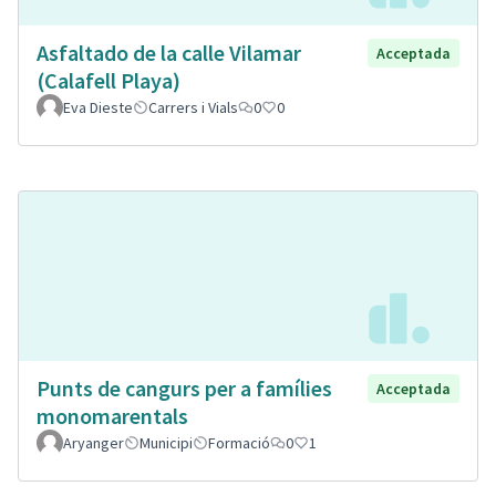
Asfaltado de la calle Vilamar
Acceptada
(Calafell Playa)
Eva Dieste
Carrers i Vials
0
0
Punts de cangurs per a famílies
Acceptada
monomarentals
Aryanger
Municipi
Formació
0
1