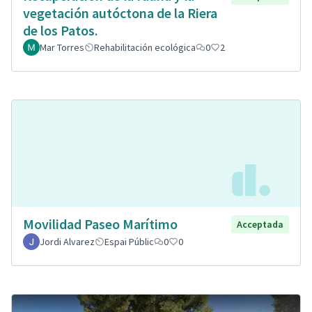
vegetación autóctona de la Riera
de los Patos.
Mar Torres
Rehabilitación ecológica
0
2
Movilidad Paseo Marítimo
Acceptada
Jordi Alvarez
Espai Públic
0
0