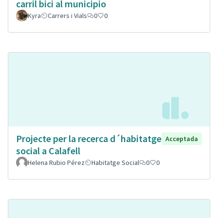
carril bici al municipio
Kyra
Carrers i Vials
0
0
Projecte per la recerca d´habitatge
Acceptada
social a Calafell
Helena Rubio Pérez
Habitatge Social
0
0