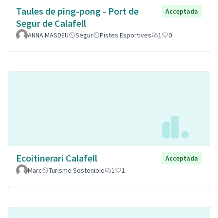
Taules de ping-pong - Port de
Acceptada
Segur de Calafell
ANNA MASDEU
Segur
Pistes Esportives
1
0
Ecoitinerari Calafell
Acceptada
Marc
Turisme Sostenible
1
1