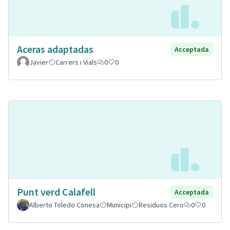
Aceras adaptadas
Acceptada
Javier
Carrers i Vials
0
0
Punt verd Calafell
Acceptada
Alberto Toledo Conesa
Municipi
Residuos Cero
0
0