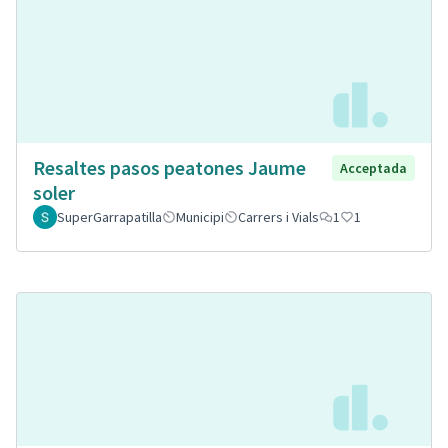
Resaltes pasos peatones Jaume
Acceptada
soler
SuperGarrapatilla
Municipi
Carrers i Vials
1
1