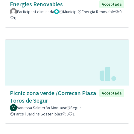
Energies Renovables
Acceptada
Participant eliminada
Administrador
Municipi
Energia Renovable
0
0
Picnic zona verde /Correcan Plaza
Acceptada
Toros de Segur
Vanessa Salmerón Montava
Segur
Parcs i Jardins Sostenibles
0
1