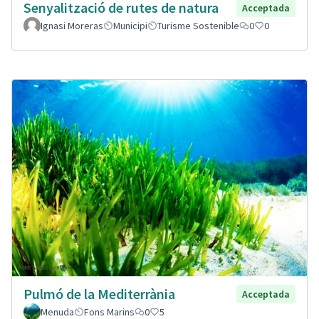
Senyalització de rutes de natura
Acceptada
Ignasi Moreras
Municipi
Turisme Sostenible
0
0
Pulmó de la Mediterrània
Acceptada
Menuda
Fons Marins
0
5