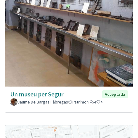
Un museu per Segur
Acceptada
Jaume De Bargas Fàbregas
Patrimoni
4
4