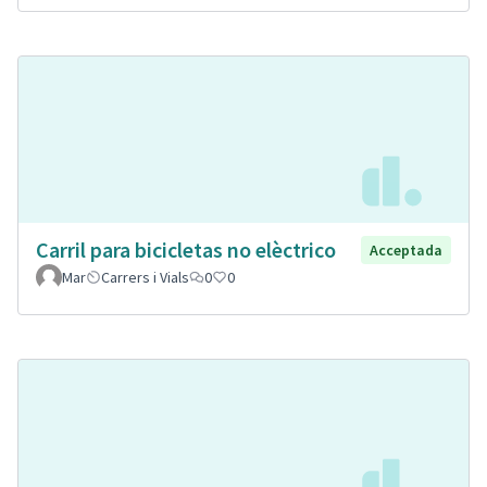
Carril para bicicletas no elèctrico
Acceptada
Mar
Carrers i Vials
0
0