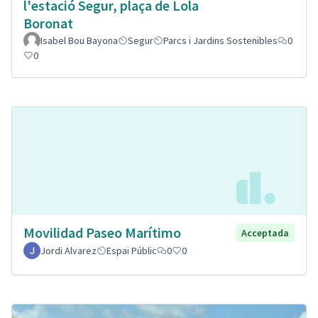
l'estació Segur, plaça de Lola
Boronat
Isabel Bou Bayona
Segur
Parcs i Jardins Sostenibles
0
0
Movilidad Paseo Marítimo
Acceptada
Jordi Alvarez
Espai Públic
0
0