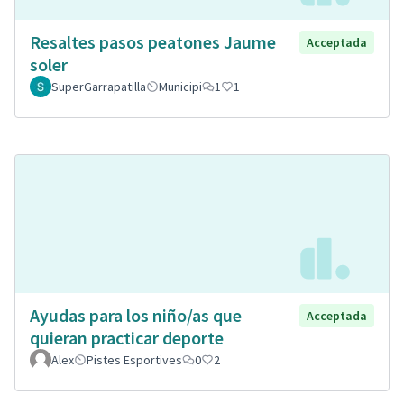
Resaltes pasos peatones Jaume
Acceptada
soler
SuperGarrapatilla
Municipi
1
1
Ayudas para los niño/as que
Acceptada
quieran practicar deporte
Alex
Pistes Esportives
0
2