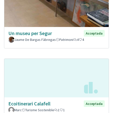
Un museu per Segur
Acceptada
Jaume De Bargas Fàbregas
Patrimoni
4
4
Ecoitinerari Calafell
Acceptada
Marc
Turisme Sostenible
1
1