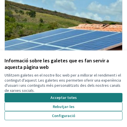
Informació sobre les galetes que es fan servir a
aquesta pàgina web
Utilitzem galetes en el nostre lloc web per a millorar el rendiment i el
contingut d'aquest. Les galetes ens permeten oferir una experiència
d'usuari i uns continguts més personalitzats des dels nostres canals
de xarxes socials.
Acceptar totes
Rebutjar-les
Configuració
Energies Renovables
Acceptada
Participant eliminada
Administrador
Municipi
Energia Renovable
0