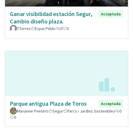
Ganar visibilidad estación Segur,
Acceptada
Cambio diseño plaza.
T.Torres
Espai Públic
0
0
Parque antigua Plaza de Toros
Acceptada
Marianne Peeters
Segur
Parcs i Jardins Sostenibles
0
0