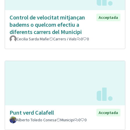
Control de velocitat mitjançan
Acceptada
badems o quelcom efectiu a
diferents carrers del Municipi
Cecilia Sarda Mañe
Carrers i Vials
0
0
Punt verd Calafell
Acceptada
Alberto Toledo Conesa
Municipi
0
0