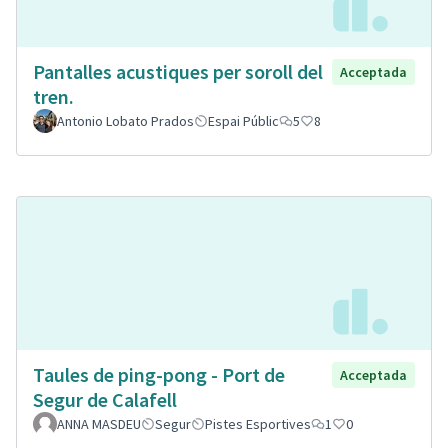
Pantalles acustiques per soroll del
Acceptada
tren.
Antonio Lobato Prados
Espai Públic
5
8
Taules de ping-pong - Port de
Acceptada
Segur de Calafell
ANNA MASDEU
Segur
Pistes Esportives
1
0