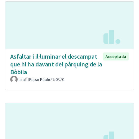
Asfaltar i il·luminar el descampat
Acceptada
que hi ha davant del pàrquing de la
Bòbila
Laia
Espai Públic
0
0