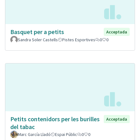
Basquet per a petits
Acceptada
Sandra Soler Castells
Pistes Esportives
0
0
Petits contenidors per les burilles
Acceptada
del tabac
Marc García Lladó
Espai Públic
0
0