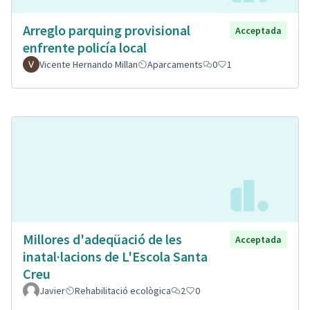
Arreglo parquing provisional
Acceptada
enfrente policía local
Vicente Hernando Millan
Aparcaments
0
1
Millores d'adeqüació de les
Acceptada
inatal·lacions de L'Escola Santa
Creu
Javier
Rehabilitació ecològica
2
0