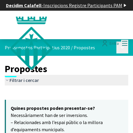
Decidim Calafell
-
Inscripcions Registre Participants PAM
Menú
Entra
Menú p
Pressupostos Participatius 2020
/
Propostes
Propostes
Filtrar i cercar
Saltar el mapa
Leaflet
|
©
HERE maps
15
El següent element és un mapa que presenta els components d'aq
+
Quines propostes poden presentar-se?
−
Necessàriament han de ser inversions.
– Relacionades amb l’espai públic o la millora
d’equipaments municipals.