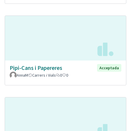
Pipi-Cans i Papereres
Acceptada
AnnaM
Carrers i Vials
0
0