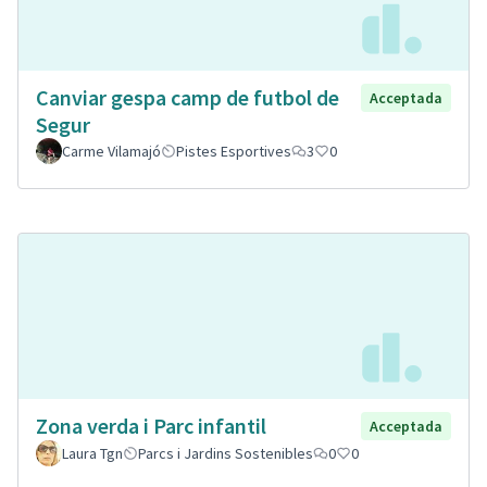
Canviar gespa camp de futbol de
Acceptada
Segur
Carme Vilamajó
Pistes Esportives
3
0
Zona verda i Parc infantil
Acceptada
Laura Tgn
Parcs i Jardins Sostenibles
0
0