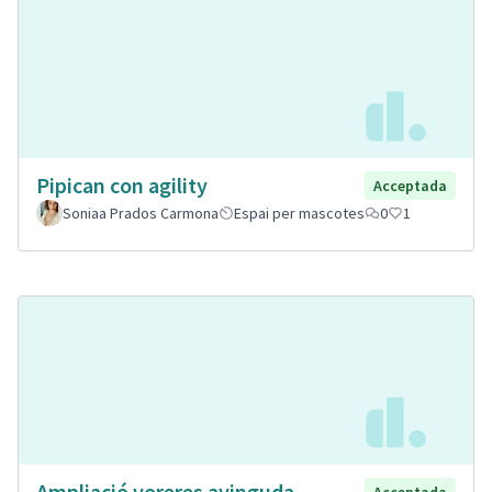
Pipican con agility
Acceptada
Soniaa Prados Carmona
Espai per mascotes
0
1
Ampliació voreres avinguda
Acceptada