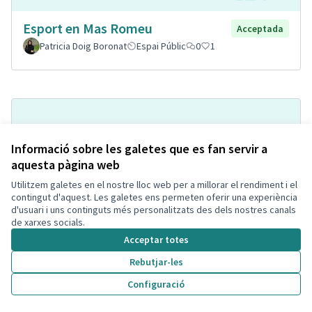
Esport en Mas Romeu
Acceptada
Patricia Doig Boronat
Espai Públic
0
1
Informació sobre les galetes que es fan servir a
aquesta pàgina web
Utilitzem galetes en el nostre lloc web per a millorar el rendiment i el
contingut d'aquest. Les galetes ens permeten oferir una experiència
d'usuari i uns continguts més personalitzats des dels nostres canals
Implantación de puntos
de xarxes socials.
Acceptada
informativos
Acceptar totes
Jespefe
Espai Públic
0
1
Rebutjar-les
Configuració