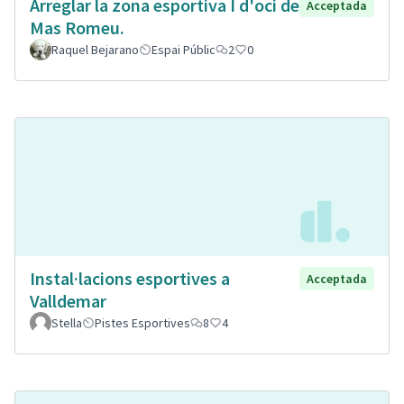
Arreglar la zona esportiva I d'oci de
Acceptada
Mas Romeu.
Raquel Bejarano
Espai Públic
2
0
Instal·lacions esportives a
Acceptada
Valldemar
Stella
Pistes Esportives
8
4