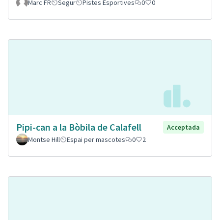
Marc FR
Segur
Pistes Esportives
0
0
Pipi-can a la Bòbila de Calafell
Acceptada
Montse Hill
Espai per mascotes
0
2