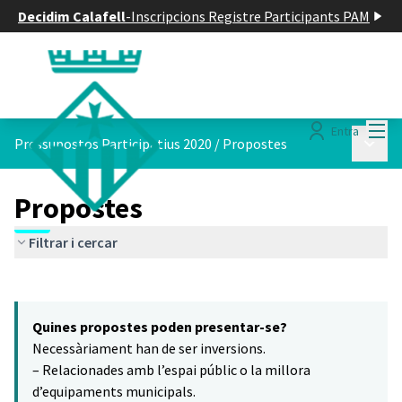
Decidim Calafell
-
Inscripcions Registre Participants PAM
Menú
Entra
Menú p
Pressupostos Participatius 2020
/
Propostes
Propostes
Filtrar i cercar
Saltar el mapa
Leaflet
|
©
HERE maps
16
El següent element és un mapa que presenta els components d'aq
+
Quines propostes poden presentar-se?
−
Necessàriament han de ser inversions.
– Relacionades amb l’espai públic o la millora
d’equipaments municipals.