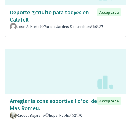
Deporte gratuito para tod@s en
Acceptada
Calafell
Jose A. Nieto
Parcs i Jardins Sostenibles
0
7
Arreglar la zona esportiva I d'oci de
Acceptada
Mas Romeu.
Raquel Bejarano
Espai Públic
2
0