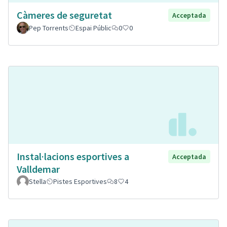
Càmeres de seguretat
Acceptada
Pep Torrents
Espai Públic
0
0
Instal·lacions esportives a
Acceptada
Valldemar
Stella
Pistes Esportives
8
4