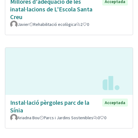
Millores d'adeqüació de les
Acceptada
inatal·lacions de L'Escola Santa
Creu
Javier
Rehabilitació ecològica
2
0
Instal·lació pèrgoles parc de la
Acceptada
Sínia
Ariadna Bou
Parcs i Jardins Sostenibles
0
0