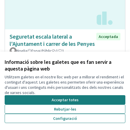
Seguretat escala lateral a
Acceptada
l'Ajuntament i carrer de les Penyes
Noelia
Espai Públic
1
1
Informació sobre les galetes que es fan servir a
aquesta pàgina web
Utilitzem galetes en el nostre lloc web per a millorar el rendiment i el
contingut d'aquest. Les galetes ens permeten oferir una experiència
d'usuari i uns continguts més personalitzats des dels nostres canals
de xarxes socials.
Acceptar totes
Rebutjar-les
Configuració
Museïtzació casa passatge Sant
Acceptada