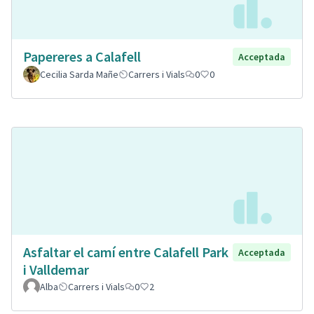
Papereres a Calafell
Acceptada
Cecilia Sarda Mañe
Carrers i Vials
0
0
Asfaltar el camí entre Calafell Park
Acceptada
i Valldemar
Alba
Carrers i Vials
0
2