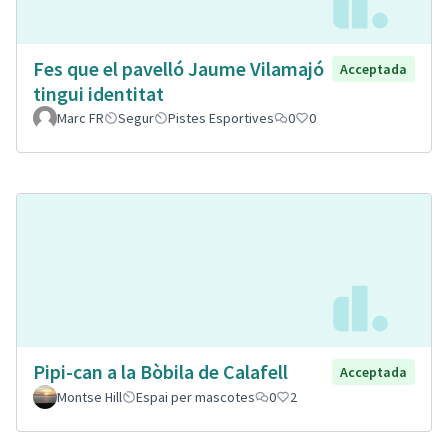
Fes que el pavelló Jaume Vilamajó
Acceptada
tingui identitat
Marc FR
Segur
Pistes Esportives
0
0
Pipi-can a la Bòbila de Calafell
Acceptada
Montse Hill
Espai per mascotes
0
2