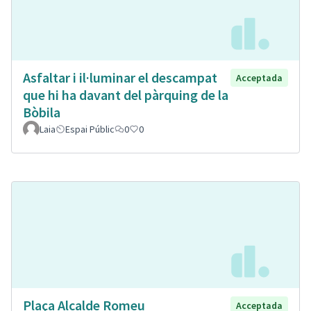
Asfaltar i il·luminar el descampat
Acceptada
que hi ha davant del pàrquing de la
Bòbila
Laia
Espai Públic
0
0
Plaça Alcalde Romeu
Acceptada