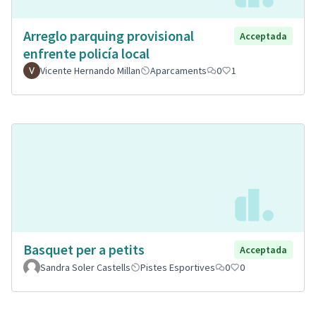
Arreglo parquing provisional
Acceptada
enfrente policía local
Vicente Hernando Millan
Aparcaments
0
1
Basquet per a petits
Acceptada
Sandra Soler Castells
Pistes Esportives
0
0