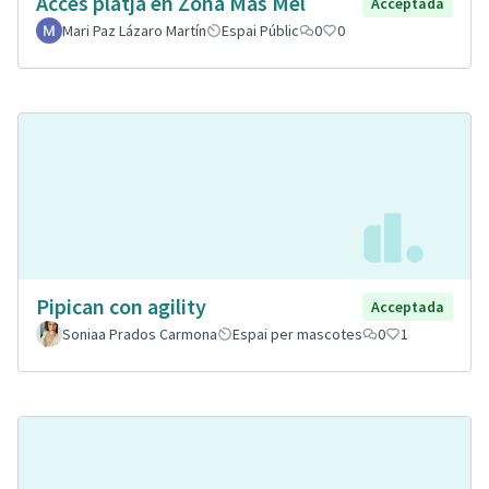
Accés platja en Zona Mas Mel
Acceptada
Mari Paz Lázaro Martín
Espai Públic
0
0
Pipican con agility
Acceptada
Soniaa Prados Carmona
Espai per mascotes
0
1