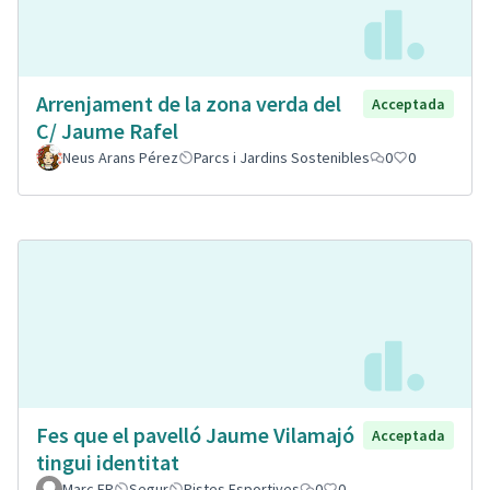
Arrenjament de la zona verda del
Acceptada
C/ Jaume Rafel
Neus Arans Pérez
Parcs i Jardins Sostenibles
0
0
Fes que el pavelló Jaume Vilamajó
Acceptada
tingui identitat
Marc FR
Segur
Pistes Esportives
0
0