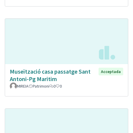
Museïtzació casa passatge Sant
Acceptada
Antoni-Pg Maritim
MIREIA
Patrimoni
0
0