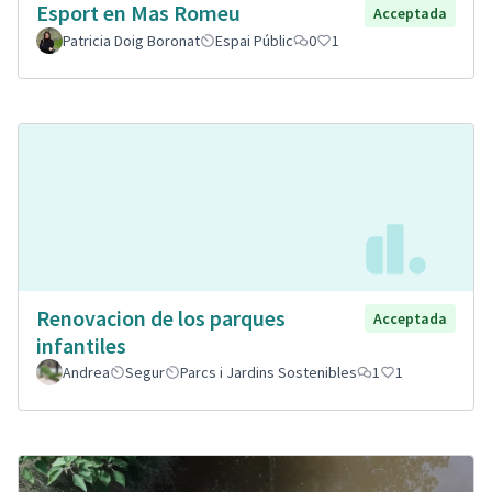
Esport en Mas Romeu
Acceptada
Patricia Doig Boronat
Espai Públic
0
1
Renovacion de los parques
Acceptada
infantiles
Andrea
Segur
Parcs i Jardins Sostenibles
1
1