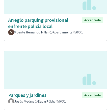
Arreglo parquing provisional
Acceptada
enfrente policía local
Vicente Hernando Millan
Aparcaments
0
1
Parques y jardines
Acceptada
Jesús Medina
Espai Públic
0
1