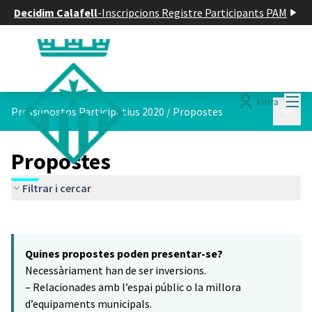
Decidim Calafell
-
Inscripcions Registre Participants PAM
Menú
Entra
Menú p
Pressupostos Participatius 2020
/
Propostes
Propostes
Filtrar i cercar
Saltar el mapa
Leaflet
|
©
HERE maps
16
El següent element és un mapa que presenta els components d'aq
+
Quines propostes poden presentar-se?
−
Necessàriament han de ser inversions.
– Relacionades amb l’espai públic o la millora
d’equipaments municipals.