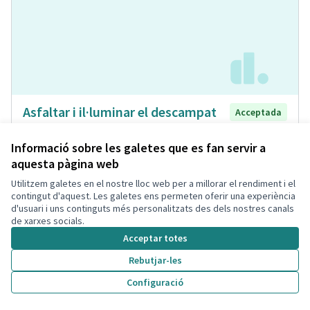
Asfaltar i il·luminar el descampat
Acceptada
que hi ha davant del pàrquing de la
Bòbila
Informació sobre les galetes que es fan servir a
aquesta pàgina web
Laia
Espai Públic
0
0
Utilitzem galetes en el nostre lloc web per a millorar el rendiment i el
contingut d'aquest. Les galetes ens permeten oferir una experiència
d'usuari i uns continguts més personalitzats des dels nostres canals
de xarxes socials.
Acceptar totes
Rebutjar-les
Configuració