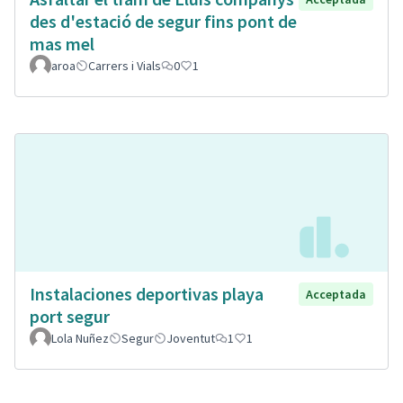
des d'estació de segur fins pont de
mas mel
aroa
Carrers i Vials
0
1
Instalaciones deportivas playa
Acceptada
port segur
Lola Nuñez
Segur
Joventut
1
1