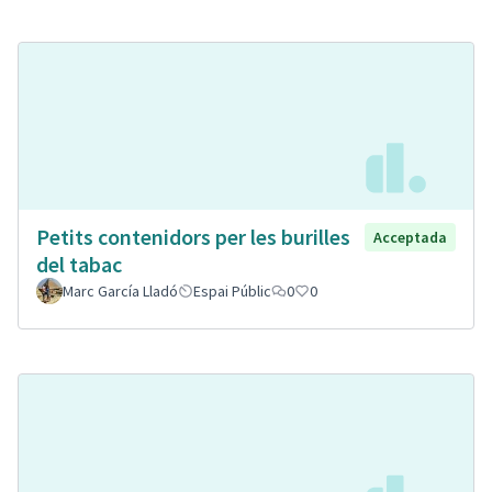
Petits contenidors per les burilles
Acceptada
del tabac
Marc García Lladó
Espai Públic
0
0