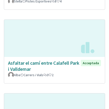
Stella
Pistes Esportives
8
4
Asfaltar el camí entre Calafell Park
Acceptada
i Valldemar
Alba
Carrers i Vials
0
2