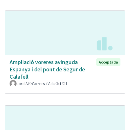
Ampliació voreres avinguda
Acceptada
Espanya i del pont de Segur de
Calafell
JordiA
Carrers i Vials
1
1