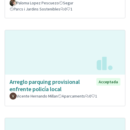
Paloma Lopez Pescuezo
Segur
Parcs i Jardins Sostenibles
0
1
Arreglo parquing provisional
Acceptada
enfrente policía local
Vicente Hernando Millan
Aparcaments
0
1