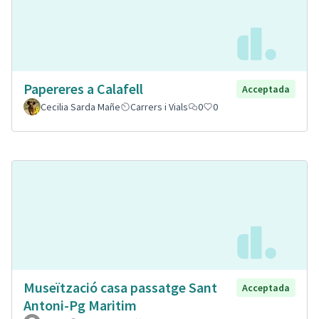
Papereres a Calafell
Acceptada
Cecilia Sarda Mañe
Carrers i Vials
0
0
Museïtzació casa passatge Sant
Acceptada
Antoni-Pg Maritim