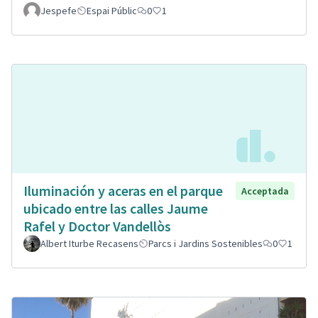
Jespefe
Espai Públic
0
1
Iluminación y aceras en el parque
Acceptada
ubicado entre las calles Jaume
Rafel y Doctor Vandellòs
Albert Iturbe Recasens
Parcs i Jardins Sostenibles
0
1