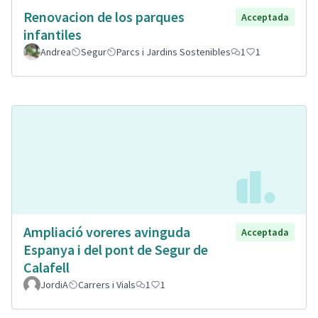
Renovacion de los parques
Acceptada
infantiles
Andrea
Segur
Parcs i Jardins Sostenibles
1
1
Ampliació voreres avinguda
Acceptada
Espanya i del pont de Segur de
Calafell
JordiA
Carrers i Vials
1
1