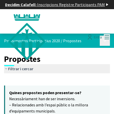
Decidim Calafell
-
Inscripcions Registre Participants PAM
Menú
Entra
Menú p
Pressupostos Participatius 2020
/
Propostes
Propostes
Filtrar i cercar
Saltar el mapa
Leaflet
|
©
HERE maps
16
El següent element és un mapa que presenta els components d'aq
+
Quines propostes poden presentar-se?
−
Necessàriament han de ser inversions.
– Relacionades amb l’espai públic o la millora
d’equipaments municipals.