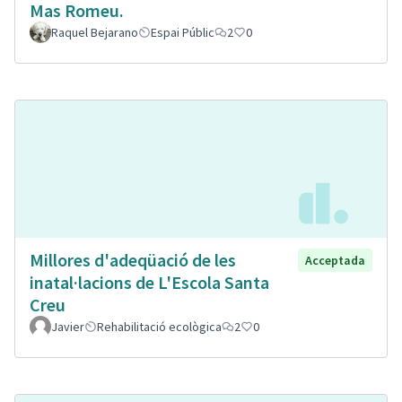
Mas Romeu.
Raquel Bejarano
Espai Públic
2
0
Millores d'adeqüació de les
Acceptada
inatal·lacions de L'Escola Santa
Creu
Javier
Rehabilitació ecològica
2
0