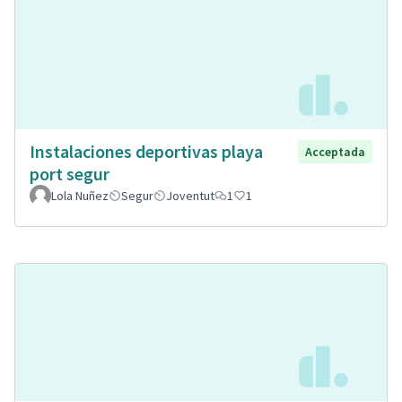
Instalaciones deportivas playa
Acceptada
port segur
Lola Nuñez
Segur
Joventut
1
1