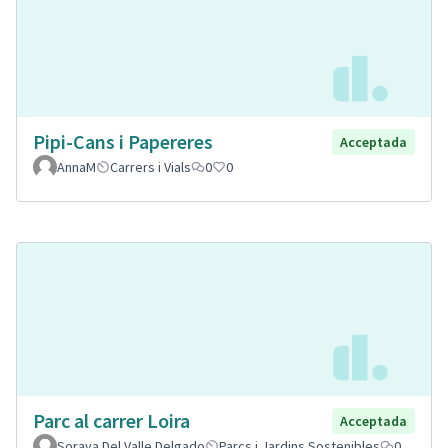
Pipi-Cans i Papereres
Acceptada
AnnaM
Carrers i Vials
0
0
Parc al carrer Loira
Acceptada
Soraya Del Valle Delgado
Parcs i Jardins Sostenibles
0