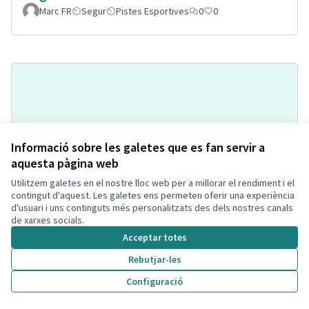
Marc FR
Segur
Pistes Esportives
0
0
Informació sobre les galetes que es fan servir a
aquesta pàgina web
Utilitzem galetes en el nostre lloc web per a millorar el rendiment i el
Pipi-can a la Bòbila de Calafell
Acceptada
contingut d'aquest. Les galetes ens permeten oferir una experiència
Montse Hill
Espai per mascotes
0
2
d'usuari i uns continguts més personalitzats des dels nostres canals
de xarxes socials.
Acceptar totes
Rebutjar-les
Configuració