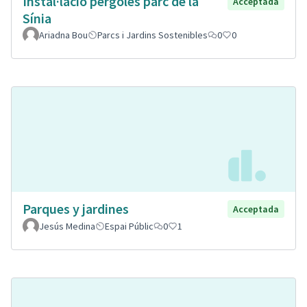
Instal·lació pèrgoles parc de la
Acceptada
Sínia
Ariadna Bou
Parcs i Jardins Sostenibles
0
0
Parques y jardines
Acceptada
Jesús Medina
Espai Públic
0
1