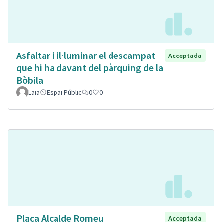
Asfaltar i il·luminar el descampat
Acceptada
que hi ha davant del pàrquing de la
Bòbila
Laia
Espai Públic
0
0
Plaça Alcalde Romeu
Acceptada