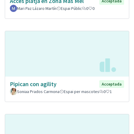
Accés platja en Zona Mas Mel
Acceptada
Mari Paz Lázaro Martín
Espai Públic
0
0
Pipican con agility
Acceptada
Soniaa Prados Carmona
Espai per mascotes
0
1