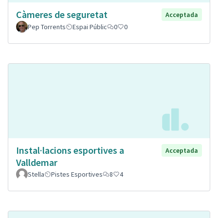
Càmeres de seguretat
Acceptada
Pep Torrents
Espai Públic
0
0
Instal·lacions esportives a
Acceptada
Valldemar
Stella
Pistes Esportives
8
4