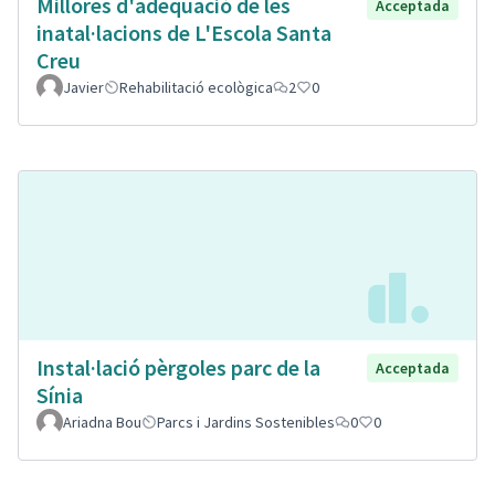
Millores d'adeqüació de les
Acceptada
inatal·lacions de L'Escola Santa
Creu
Javier
Rehabilitació ecològica
2
0
Instal·lació pèrgoles parc de la
Acceptada
Sínia
Ariadna Bou
Parcs i Jardins Sostenibles
0
0