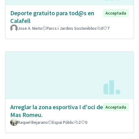
Deporte gratuito para tod@s en
Acceptada
Calafell
Jose A. Nieto
Parcs i Jardins Sostenibles
0
7
Arreglar la zona esportiva I d'oci de
Acceptada
Mas Romeu.
Raquel Bejarano
Espai Públic
2
0