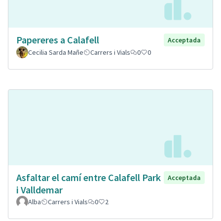
Papereres a Calafell
Acceptada
Cecilia Sarda Mañe
Carrers i Vials
0
0
Asfaltar el camí entre Calafell Park
Acceptada
i Valldemar
Alba
Carrers i Vials
0
2