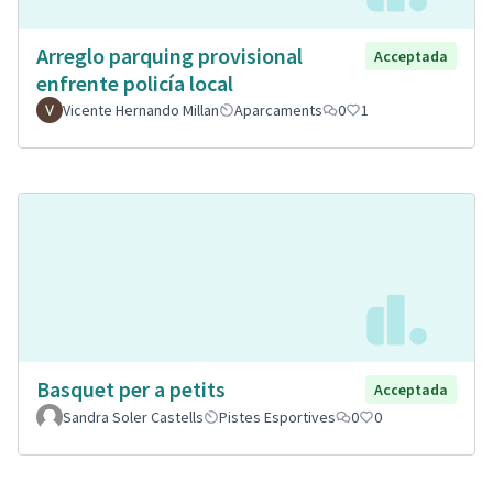
Arreglo parquing provisional
Acceptada
enfrente policía local
Vicente Hernando Millan
Aparcaments
0
1
Basquet per a petits
Acceptada
Sandra Soler Castells
Pistes Esportives
0
0