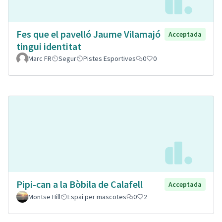
Fes que el pavelló Jaume Vilamajó
Acceptada
tingui identitat
Marc FR
Segur
Pistes Esportives
0
0
Pipi-can a la Bòbila de Calafell
Acceptada
Montse Hill
Espai per mascotes
0
2