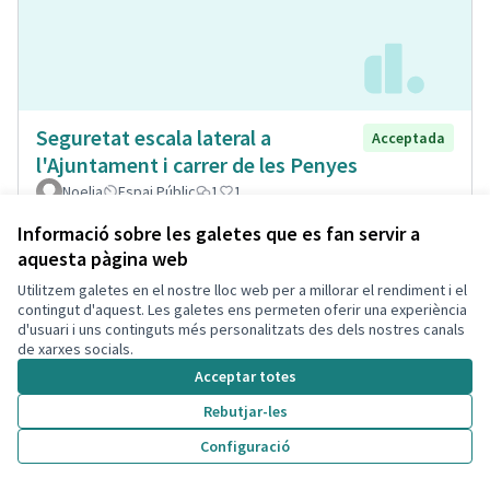
Seguretat escala lateral a
Acceptada
l'Ajuntament i carrer de les Penyes
Noelia
Espai Públic
1
1
Informació sobre les galetes que es fan servir a
aquesta pàgina web
Utilitzem galetes en el nostre lloc web per a millorar el rendiment i el
contingut d'aquest. Les galetes ens permeten oferir una experiència
d'usuari i uns continguts més personalitzats des dels nostres canals
de xarxes socials.
Acceptar totes
Rebutjar-les
Configuració
Museïtzació casa passatge Sant
Acceptada