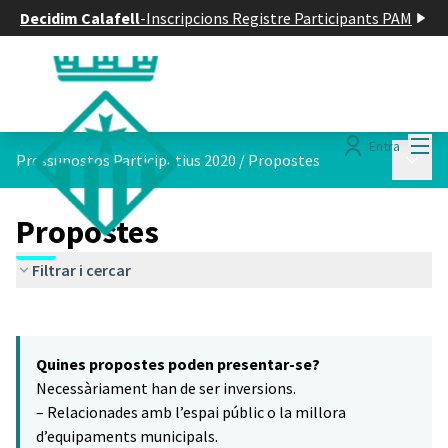
Decidim Calafell
-
Inscripcions Registre Participants PAM
Menú
Entra
Menú p
Pressupostos Participatius 2020
/
Propostes
Propostes
Filtrar i cercar
Saltar el mapa
Leaflet
|
©
HERE maps
16
El següent element és un mapa que presenta els components d'aq
+
Quines propostes poden presentar-se?
−
Necessàriament han de ser inversions.
– Relacionades amb l’espai públic o la millora
d’equipaments municipals.