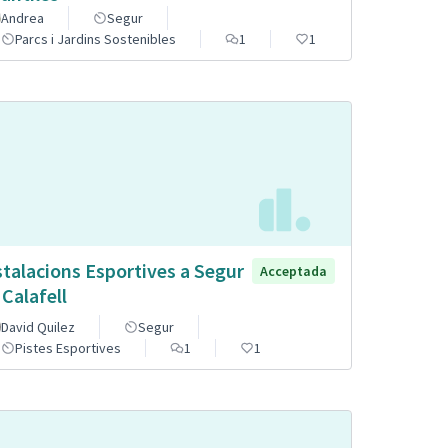
Andrea
Segur
Parcs i Jardins Sostenibles
1
1
stalacions Esportives a Segur
Acceptada
 Calafell
David Quilez
Segur
Pistes Esportives
1
1