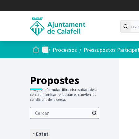
Inici
Menú principal
/
Processos
/
Pressupostos Participa
Saltar
El següen
+
−
Propostes
El següent formulari filtra els resultats de la
cerca dinàmicament quan es canvien les
condicions de la cerca.
Estat