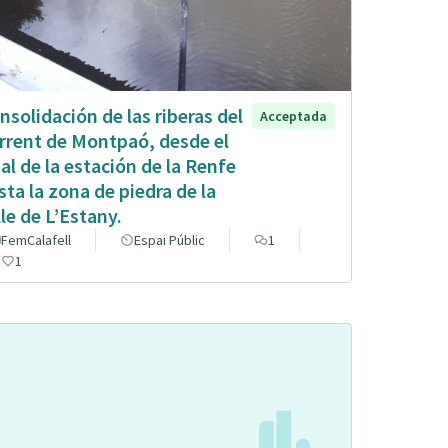
nsolidación de las riberas del
Acceptada
rrent de Montpaó, desde el
nal de la estación de la Renfe
sta la zona de piedra de la
lle de L’Estany.
FemCalafell
Espai Públic
1
1