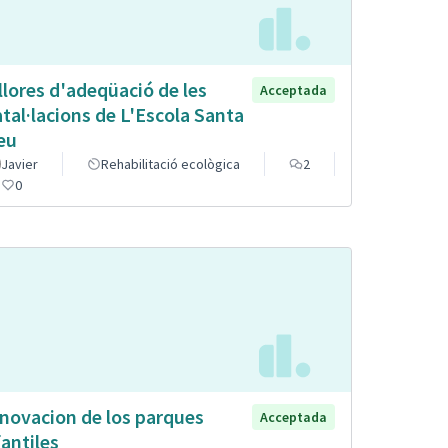
llores d'adeqüació de les
Acceptada
atal·lacions de L'Escola Santa
eu
Javier
Rehabilitació ecològica
2
0
novacion de los parques
Acceptada
fantiles