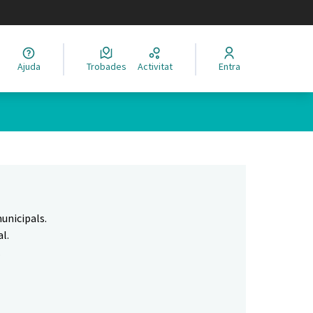
legir el idioma
Ajuda
Trobades
Activitat
Entra
Leaflet
|
©
HERE maps
 com a punts al mapa. L'element es pot fer servir amb un lector 
unicipals.
l.
.