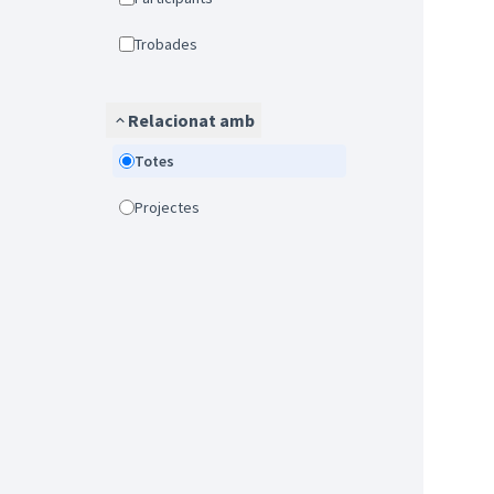
Trobades
Relacionat amb
Totes
Projectes