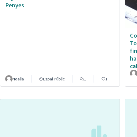
Penyes
Co
To
fi
ha
ca
Noelia
Espai Públic
1
1