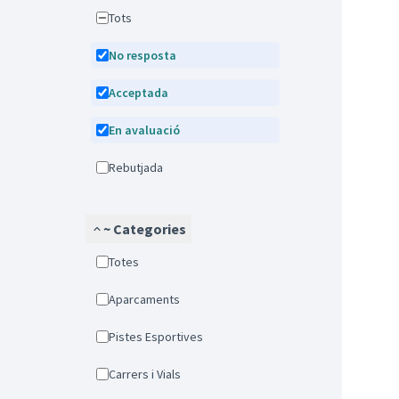
Tots
No resposta
Acceptada
En avaluació
Rebutjada
~ Categories
Totes
Aparcaments
Pistes Esportives
Carrers i Vials