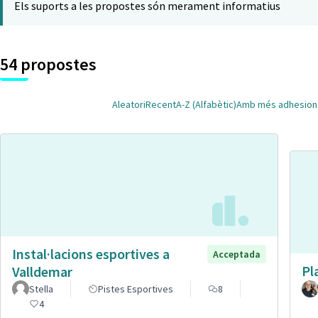
Els suports a les propostes són merament informatius
54 propostes
Aleatori
Recent
A-Z (Alfabètic)
Amb més adhesion
Instal·lacions esportives a
Acceptada
Pl
Valldemar
Stella
Pistes Esportives
8
4