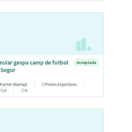
nviar gespa camp de futbol
Acceptada
 Segur
Carme Vilamajó
Pistes Esportives
3
0