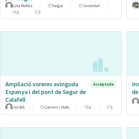
Lola Nuñez
Segur
Joventut
1
1
Ampliació voreres avinguda
In
Acceptada
Espanya i del pont de Segur de
de
Calafell
JordiA
Carrers i Vials
1
1