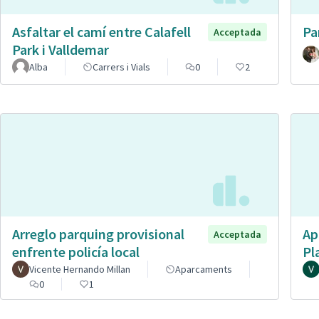
Asfaltar el camí entre Calafell
Pa
Acceptada
Park i Valldemar
Alba
Carrers i Vials
0
2
Arreglo parquing provisional
Ap
Acceptada
enfrente policía local
Pl
Vicente Hernando Millan
Aparcaments
0
1