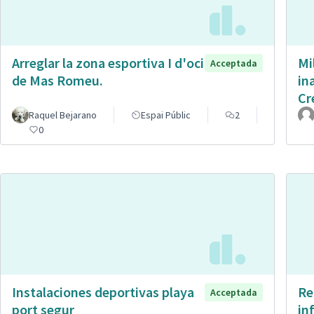
Arreglar la zona esportiva I d'oci
Mi
Acceptada
de Mas Romeu.
in
Cr
Raquel Bejarano
Espai Públic
2
0
Instalaciones deportivas playa
Re
Acceptada
port segur
in