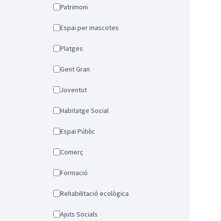
Patrimoni
Espai per mascotes
Platges
Gent Gran
Joventut
Habitatge Social
Espai Públic
Comerç
Formació
Rehabilitació ecològica
Ajuts Socials