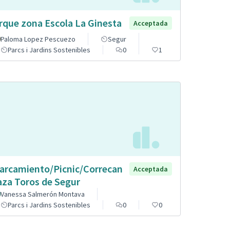
rque zona Escola La Ginesta
Acceptada
Paloma Lopez Pescuezo
Segur
Parcs i Jardins Sostenibles
0
1
arcamiento/Picnic/Correcan
Acceptada
aza Toros de Segur
Vanessa Salmerón Montava
Parcs i Jardins Sostenibles
0
0