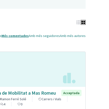
s
Més comentades
Amb més seguidores
Amb més autores
a de Mobilitat a Mas Romeu
Acceptada
Ramon Ferré Solé
Carrers i Vials
4
0