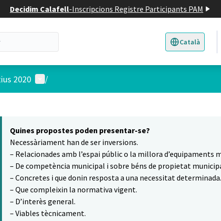
Decidim Calafell
-
Inscripcions Registre Participants PAM
Català
Triar la llengua
E
Menú d'usuari
tius 2020
/
 el mapa
15
t element és un mapa que presenta els components d'aquesta pàgina
Quines propostes poden presentar-se?
Necessàriament han de ser inversions.
– Relacionades amb l’espai públic o la millora d’equipaments m
– De competència municipal i sobre béns de propietat municipa
– Concretes i que donin resposta a una necessitat determinada
– Que compleixin la normativa vigent.
– D’interès general.
– Viables tècnicament.