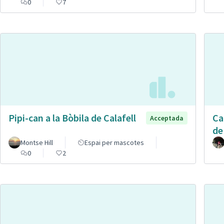
0
7
Pipi-can a la Bòbila de Calafell
Ca
Acceptada
de
Montse Hill
Espai per mascotes
0
2