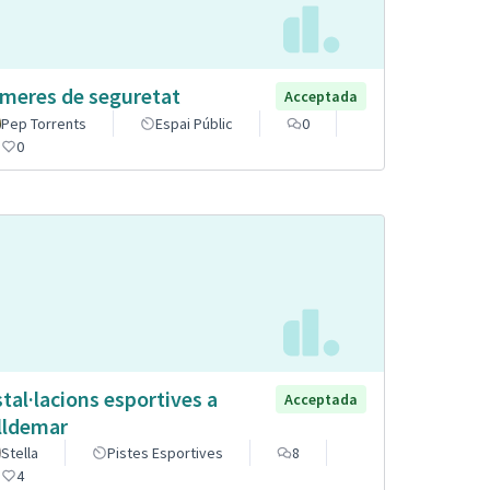
meres de seguretat
Acceptada
Pep Torrents
Espai Públic
0
0
stal·lacions esportives a
Acceptada
lldemar
Stella
Pistes Esportives
8
4