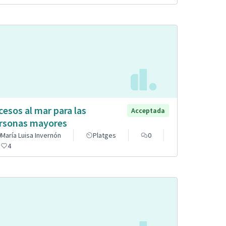
cesos al mar para las
Acceptada
rsonas mayores
María Luisa Invernón
Platges
0
4