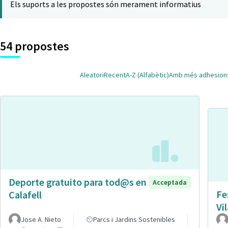
Els suports a les propostes són merament informatius
54 propostes
Aleatori
Recent
A-Z (Alfabètic)
Amb més adhesion
Deporte gratuito para tod@s en
Acceptada
Fe
Calafell
Vi
Jose A. Nieto
Parcs i Jardins Sostenibles