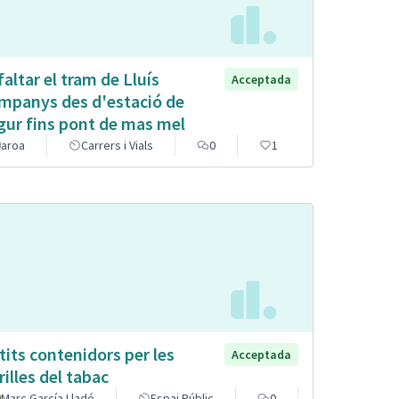
faltar el tram de Lluís
Acceptada
mpanys des d'estació de
gur fins pont de mas mel
aroa
Carrers i Vials
0
1
tits contenidors per les
Acceptada
rilles del tabac
Marc García Lladó
Espai Públic
0