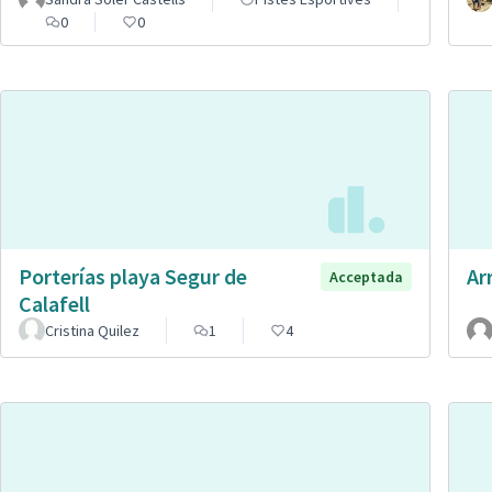
0
0
Porterías playa Segur de
Ar
Acceptada
Calafell
Cristina Quilez
1
4