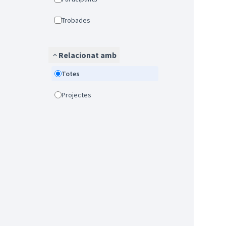
Trobades
Relacionat amb
Totes
Projectes