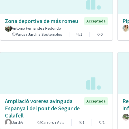
Zona deportiva de más romeu
Pi
Acceptada
Antonio Fernandez Redondo
Parcs i Jardins Sostenibles
1
0
Ampliació voreres avinguda
Re
Acceptada
Espanya i del pont de Segur de
in
Calafell
JordiA
Carrers i Vials
1
1