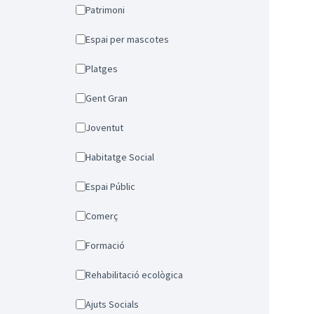
Patrimoni
Espai per mascotes
Platges
Gent Gran
Joventut
Habitatge Social
Espai Públic
Comerç
Formació
Rehabilitació ecològica
Ajuts Socials