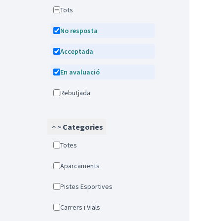
Tots
No resposta
Acceptada
En avaluació
Rebutjada
~ Categories
Totes
Aparcaments
Pistes Esportives
Carrers i Vials