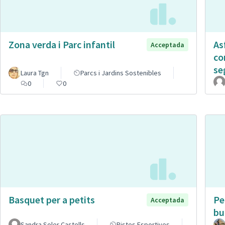
Zona verda i Parc infantil
As
Acceptada
co
se
Laura Tgn
Parcs i Jardins Sostenibles
0
0
Basquet per a petits
Pe
Acceptada
bu
Sandra Soler Castells
Pistes Esportives