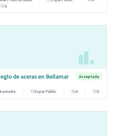
0
reglo de aceras en Bellamar
Acceptada
Lonneke
Espai Públic
0
0