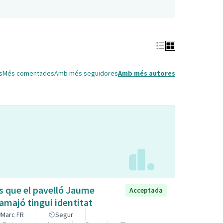
s
Més comentades
Amb més seguidores
Amb més autores
s que el pavelló Jaume
Acceptada
lamajó tingui identitat
Marc FR
Segur