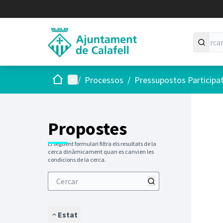
Inici
Menú principal
/
Processos
/
Pressupostos Participa
Saltar
El següen
+
−
Propostes
El següent formulari filtra els resultats de la
cerca dinàmicament quan es canvien les
condicions de la cerca.
Estat