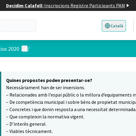
Decidim Calafell
-
Inscripcions Registre Participants PAM
Català
Triar la llengua
E
Menú d'usuari
tius 2020
/
 el mapa
16
t element és un mapa que presenta els components d'aquesta pàgina
Quines propostes poden presentar-se?
Necessàriament han de ser inversions.
– Relacionades amb l’espai públic o la millora d’equipaments m
– De competència municipal i sobre béns de propietat municipa
– Concretes i que donin resposta a una necessitat determinada
– Que compleixin la normativa vigent.
– D’interès general.
– Viables tècnicament.