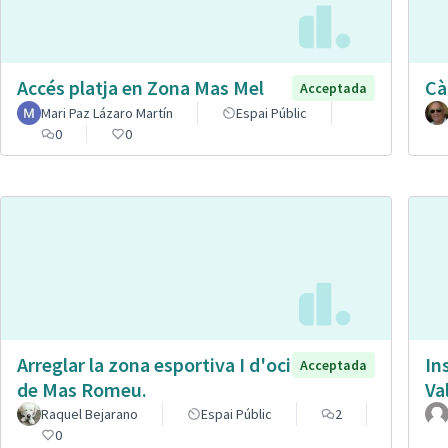
Accés platja en Zona Mas Mel
Cà
Acceptada
Mari Paz Lázaro Martín
Espai Públic
0
0
Arreglar la zona esportiva I d'oci
In
Acceptada
de Mas Romeu.
Va
Raquel Bejarano
Espai Públic
2
0