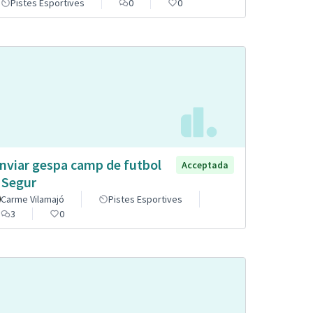
Pistes Esportives
0
0
nviar gespa camp de futbol
Acceptada
 Segur
Carme Vilamajó
Pistes Esportives
3
0