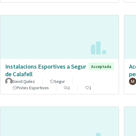
Instalacions Esportives a Segur
Ac
Acceptada
de Calafell
pe
David Quilez
Segur
Pistes Esportives
1
1