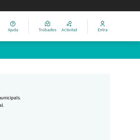
legir el idioma
Ajuda
Trobades
Activitat
Entra
Leaflet
|
©
HERE maps
 com a punts al mapa. L'element es pot fer servir amb un lector 
unicipals.
l.
.