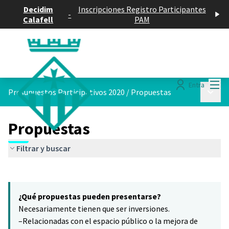
Decidim
Inscripciones Registro Participantes
-
Calafell
PAM
Menú
Entra
Menú p
Presupuestos Participativos 2020
/
Propuestas
Propuestas
Filtrar y buscar
Saltar el mapa
Leaflet
|
©
HERE maps
El siguiente elemento es un mapa que presenta los componentes 
+
¿Qué propuestas pueden presentarse?
−
Necesariamente tienen que ser inversiones.
–Relacionadas con el espacio público o la mejora de