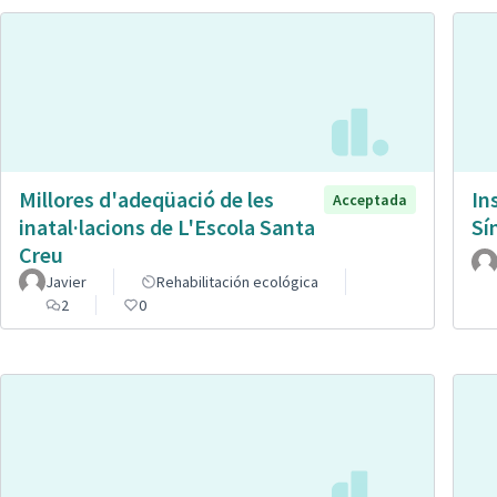
Millores d'adeqüació de les
In
Acceptada
inatal·lacions de L'Escola Santa
Sí
Creu
Javier
Rehabilitación ecológica
2
0