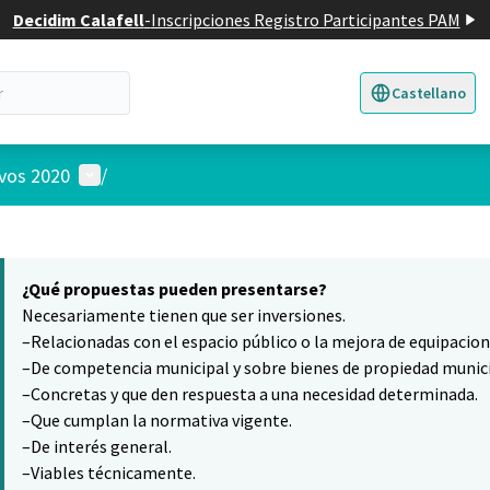
Decidim Calafell
-
Inscripciones Registro Participantes PAM
Castellano
Triar la llengua
E
Menú de usuario
ivos 2020
/
 el mapa
14
nte elemento es un mapa que presenta los componentes de esta pág
¿Qué propuestas pueden presentarse?
Necesariamente tienen que ser inversiones.
–Relacionadas con el espacio público o la mejora de equipacio
–De competencia municipal y sobre bienes de propiedad munici
–Concretas y que den respuesta a una necesidad determinada.
–Que cumplan la normativa vigente.
–De interés general.
–Viables técnicamente.