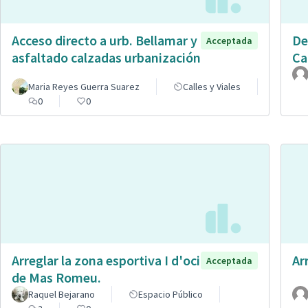
Acceso directo a urb. Bellamar y
De
Acceptada
asfaltado calzadas urbanización
Ca
Maria Reyes Guerra Suarez
Calles y Viales
0
0
Arreglar la zona esportiva I d'oci
Ar
Acceptada
de Mas Romeu.
Raquel Bejarano
Espacio Público