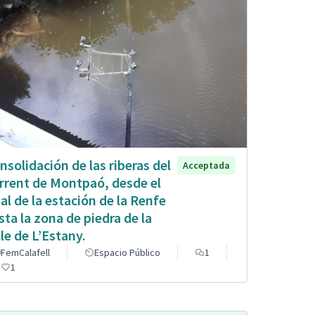
nsolidación de las riberas del
Acceptada
rrent de Montpaó, desde el
nal de la estación de la Renfe
sta la zona de piedra de la
lle de L’Estany.
FemCalafell
Espacio Público
1
1