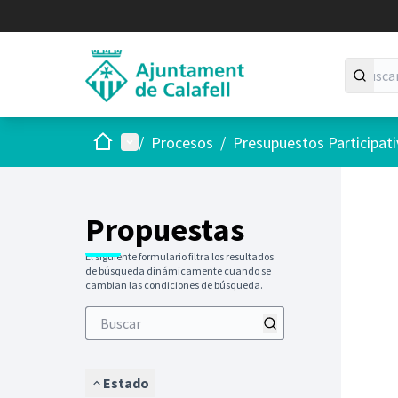
Inicio
Menú principal
/
Procesos
/
Presupuestos Participat
Saltar
El siguie
+
−
Propuestas
El siguiente formulario filtra los resultados
de búsqueda dinámicamente cuando se
cambian las condiciones de búsqueda.
Estado