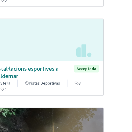
0
stal·lacions esportives a
Acceptada
lldemar
Stella
Pistas Deportivas
8
4