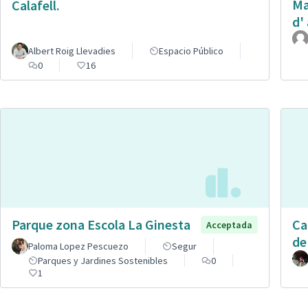
Ma
Calafell.
d' 
Albert Roig Llevadies
Espacio Público
0
16
Parque zona Escola La Ginesta
Ca
Acceptada
de
Paloma Lopez Pescuezo
Segur
Parques y Jardines Sostenibles
0
1