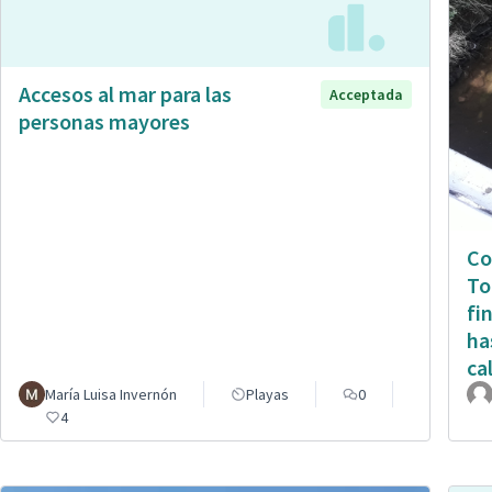
Accesos al mar para las
Acceptada
personas mayores
Co
To
fi
ha
ca
María Luisa Invernón
Playas
0
4