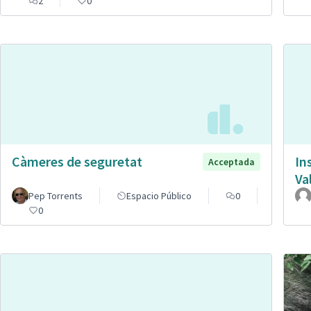
2
0
Càmeres de seguretat
In
Acceptada
Va
Pep Torrents
Espacio Público
0
0