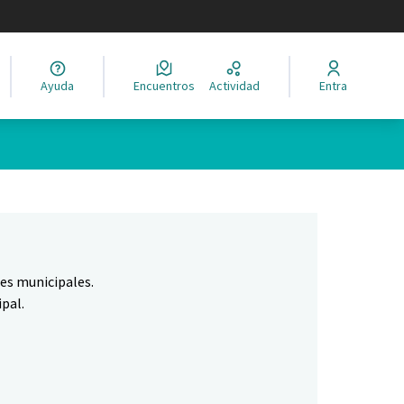
legir el idioma
Ayuda
Encuentros
Actividad
Entra
Leaflet
|
©
HERE maps
ina como puntos en el mapa. El elemento se puede utilizar con un 
nes municipales.
pal.