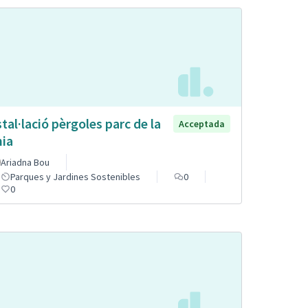
stal·lació pèrgoles parc de la
Acceptada
nia
Ariadna Bou
Parques y Jardines Sostenibles
0
0