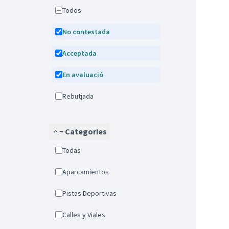
Todos
No contestada
Acceptada
En avaluació
Rebutjada
~ Categories
Todas
Aparcamientos
Pistas Deportivas
Calles y Viales