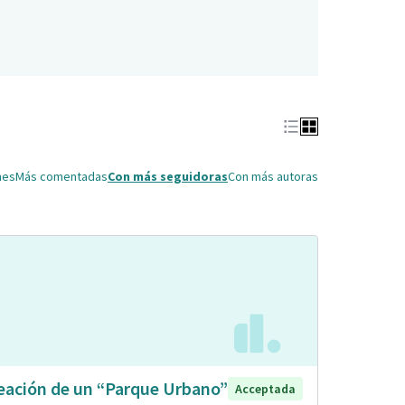
nes
Más comentadas
Con más seguidoras
Con más autoras
eación de un “Parque Urbano”
Acceptada