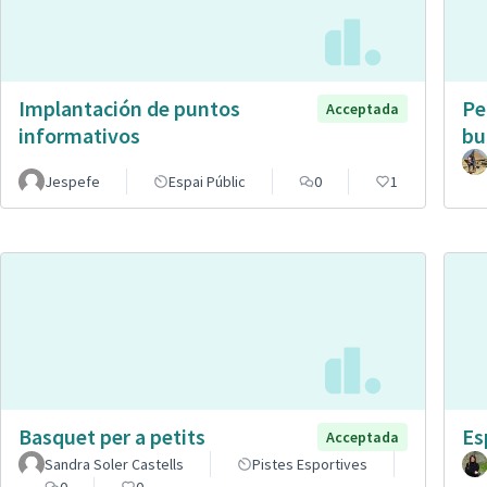
Implantación de puntos
Pe
Acceptada
informativos
bu
Jespefe
Espai Públic
0
1
Basquet per a petits
Es
Acceptada
Sandra Soler Castells
Pistes Esportives
0
0