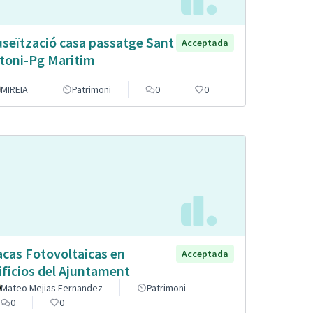
seïtzació casa passatge Sant
Acceptada
toni-Pg Maritim
MIREIA
Patrimoni
0
0
acas Fotovoltaicas en
Acceptada
ificios del Ajuntament
Mateo Mejias Fernandez
Patrimoni
0
0