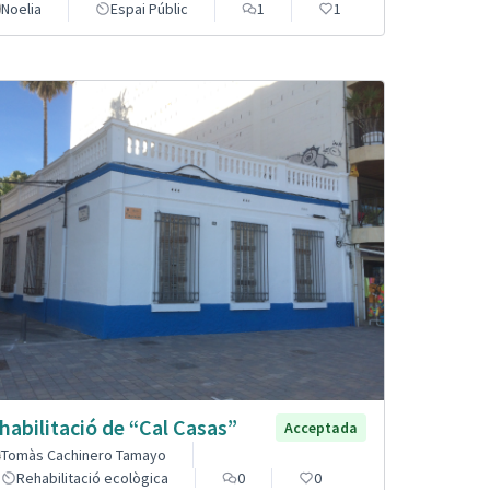
Noelia
Espai Públic
1
1
habilitació de “Cal Casas”
Acceptada
Tomàs Cachinero Tamayo
Rehabilitació ecològica
0
0