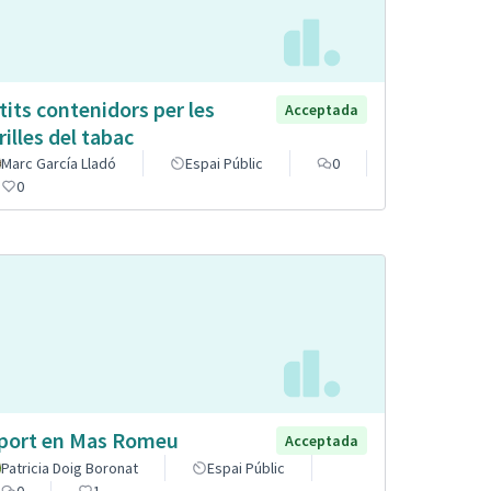
tits contenidors per les
Acceptada
rilles del tabac
Marc García Lladó
Espai Públic
0
0
port en Mas Romeu
Acceptada
Patricia Doig Boronat
Espai Públic
0
1