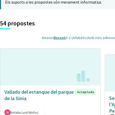
Els suports a les propostes són merament informatius
54 propostes
Aleatori
Recent
A-Z (Alfabètic)
Amb més adhesio
Vallado del estanque del parque
Acceptada
Se
de la Sinia
l'
Pe
Natalia Leal Muñoz