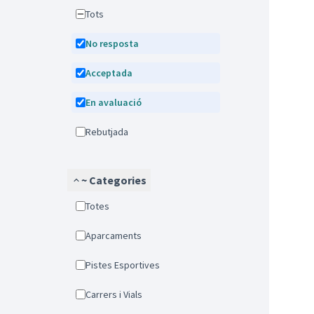
Tots
No resposta
Acceptada
En avaluació
Rebutjada
~ Categories
Totes
Aparcaments
Pistes Esportives
Carrers i Vials