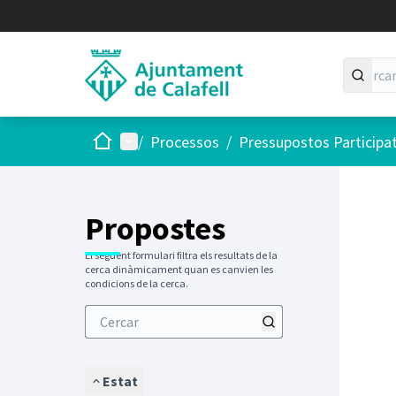
Inici
Menú principal
/
Processos
/
Pressupostos Participa
Saltar
El següen
+
−
Propostes
El següent formulari filtra els resultats de la
cerca dinàmicament quan es canvien les
condicions de la cerca.
Estat