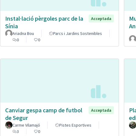
Instal·lació pèrgoles parc de la
Mu
Acceptada
Sínia
An
Ariadna Bou
Parcs i Jardins Sostenibles
0
0
Canviar gespa camp de futbol
Pl
Acceptada
de Segur
ed
Carme Vilamajó
Pistes Esportives
3
0