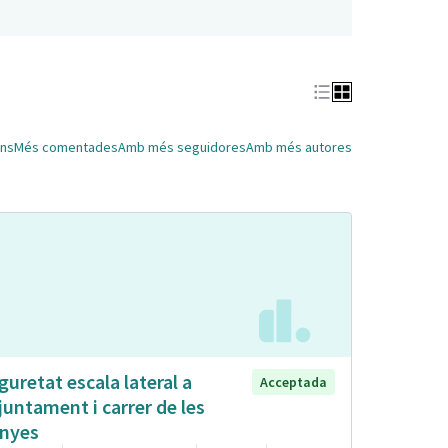
ns
Més comentades
Amb més seguidores
Amb més autores
guretat escala lateral a
Acceptada
Ajuntament i carrer de les
nyes