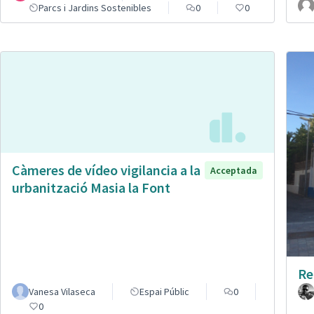
Parcs i Jardins Sostenibles
0
0
Càmeres de vídeo vigilancia a la
Acceptada
urbanització Masia la Font
Re
Vanesa Vilaseca
Espai Públic
0
0