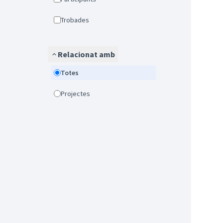
Trobades
Relacionat amb
Totes
Projectes