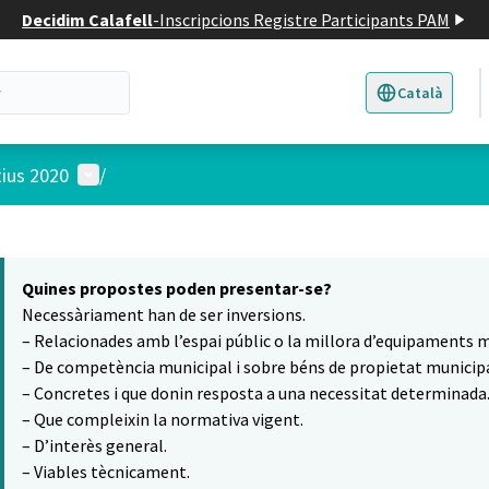
Decidim Calafell
-
Inscripcions Registre Participants PAM
Català
Triar la llengua
E
Menú d'usuari
tius 2020
/
 el mapa
16
t element és un mapa que presenta els components d'aquesta pàgina
Quines propostes poden presentar-se?
Necessàriament han de ser inversions.
– Relacionades amb l’espai públic o la millora d’equipaments m
– De competència municipal i sobre béns de propietat municipa
– Concretes i que donin resposta a una necessitat determinada
– Que compleixin la normativa vigent.
– D’interès general.
– Viables tècnicament.