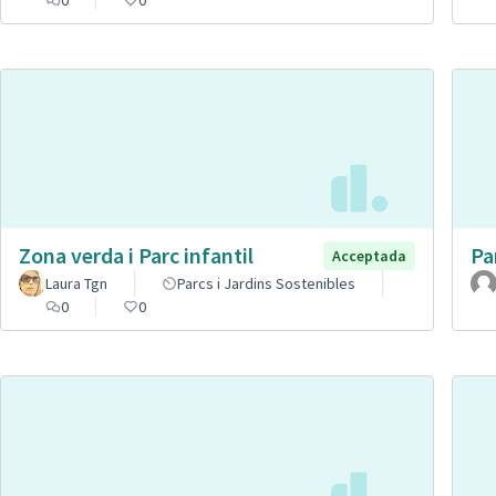
Zona verda i Parc infantil
Pa
Acceptada
Laura Tgn
Parcs i Jardins Sostenibles
0
0