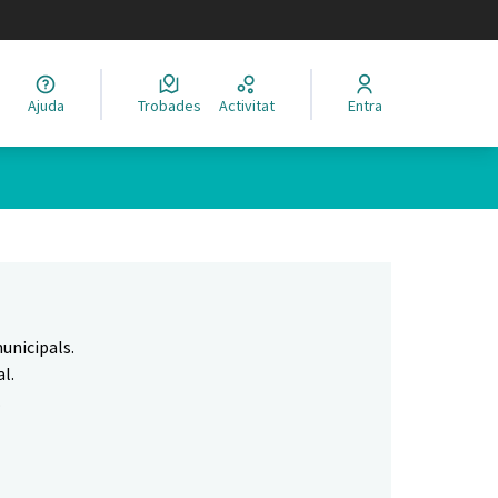
legir el idioma
Ajuda
Trobades
Activitat
Entra
Leaflet
|
©
HERE maps
 com a punts al mapa. L'element es pot fer servir amb un lector 
unicipals.
l.
.