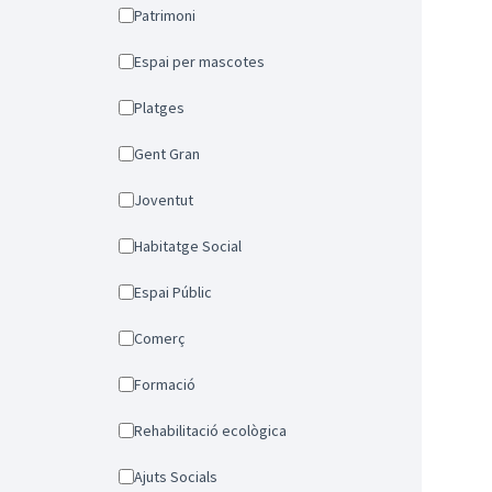
Patrimoni
Espai per mascotes
Platges
Gent Gran
Joventut
Habitatge Social
Espai Públic
Comerç
Formació
Rehabilitació ecològica
Ajuts Socials