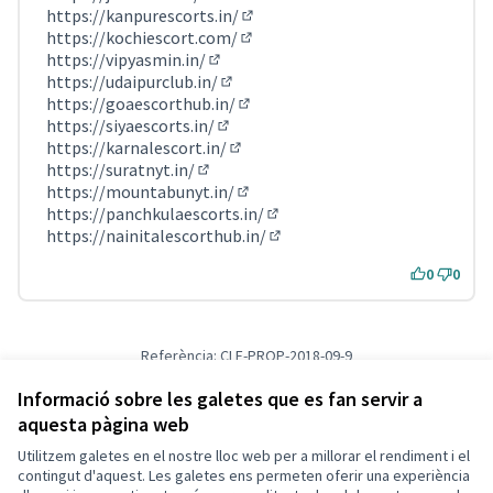
(Enllaç extern)
https://kanpurescorts.in/
(Enllaç extern)
https://kochiescort.com/
(Enllaç extern)
https://vipyasmin.in/
(Enllaç extern)
https://udaipurclub.in/
(Enllaç extern)
https://goaescorthub.in/
(Enllaç extern)
https://siyaescorts.in/
(Enllaç extern)
https://karnalescort.in/
(Enllaç extern)
https://suratnyt.in/
(Enllaç extern)
https://mountabunyt.in/
(Enllaç extern)
https://panchkulaescorts.in/
(Enllaç extern)
https://nainitalescorthub.in/
(Enllaç extern)
0
0
Referència: CLF-PROP-2018-09-9
Versió 1
(de 1)
veure altres versions
Verifica l'empremta digital
Informació sobre les galetes que es fan servir a
aquesta pàgina web
Utilitzem galetes en el nostre lloc web per a millorar el rendiment i el
Termes i condicions d'ús
contingut d'aquest. Les galetes ens permeten oferir una experiència
Configuració de les galetes