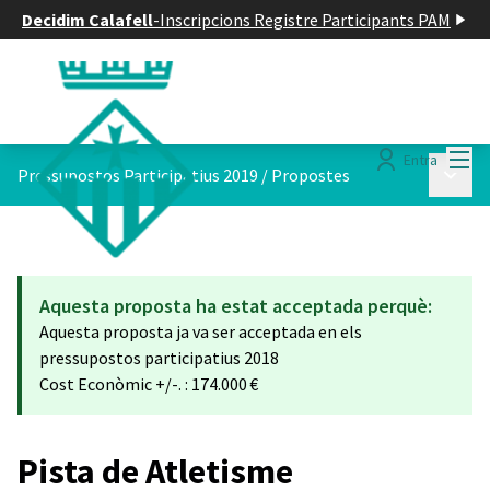
Decidim Calafell
-
Inscripcions Registre Participants PAM
Menú
Entra
Menú p
Pressupostos Participatius 2019
/
Propostes
Aquesta proposta ha estat acceptada perquè:
Aquesta proposta ja va ser acceptada en els
pressupostos participatius 2018
Cost Econòmic +/-. : 174.000 €
Pista de Atletisme