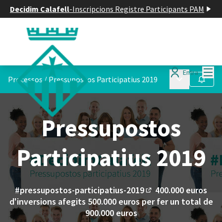
Decidim Calafell
-
Inscripcions Registre Participants PAM
Menú
Entra
Menú principa
Processos
/
Pressupostos Participatius 2019
Seguir
Pressupostos
Participatius 2019
#pressupostos-participatius-2019
400.000 euros
(Enllaç extern)
d'inversions afegits 500.000 euros per fer un total de
900.000 euros