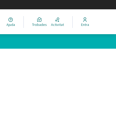
legir el idioma
Ajuda
Trobades
Activitat
Entra