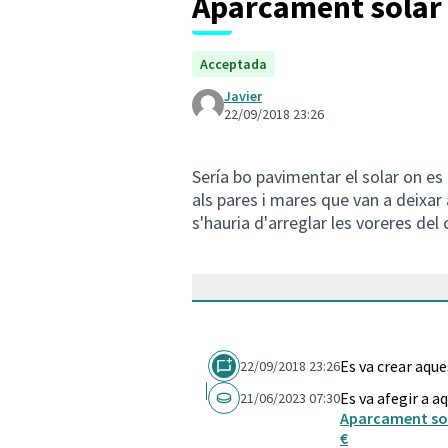
Aparcament solar
Acceptada
Javier
22/09/2018 23:26
Sería bo pavimentar el solar on es
als pares i mares que van a deixar
s'hauria d'arreglar les voreres del
Es va crear aqu
22/09/2018 23:26
Es va afegir a a
21/06/2023 07:30
Aparcament sol
€