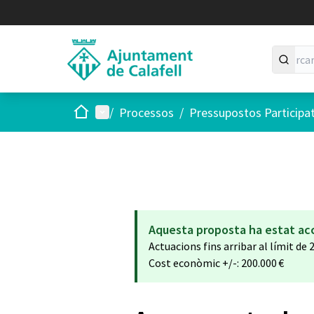
Inici
Menú principal
/
Processos
/
Pressupostos Participa
Aquesta proposta ha estat ac
Actuacions fins arribar al límit de 
Cost econòmic +/-: 200.000 €