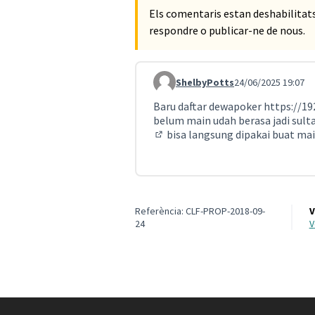
Els comentaris estan deshabilita
respondre o publicar-ne de nous.
ShelbyPotts
24/06/2025 19:07
Comentari 1029
Baru daftar dewapoker
https://19
belum main udah berasa jadi su
bisa langsung dipakai buat mai
(Enllaç extern)
Referència: CLF-PROP-2018-09-
V
24