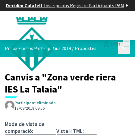
Decidim Calafell
-
Inscripcions Registre Participants PAM
Menú
Entra
Menú p
Pressupostos Participatius 2019
/
Propostes
Canvis a "Zona verde riera
IES La Talaia"
Participant eliminada
18/09/2018 09:56
Mode de vista de
comparació:
Vista HTML: