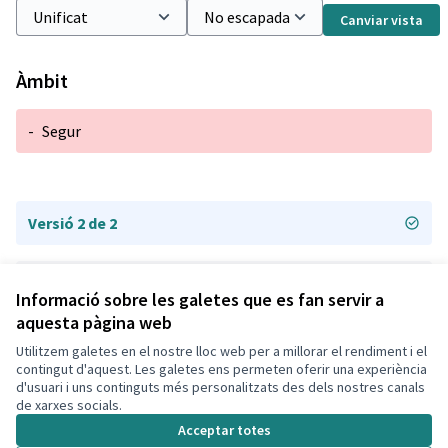
Canviar vista
Àmbit
-
Segur
Versió 2 de 2
Versió 1 de 2
Informació sobre les galetes que es fan servir a
aquesta pàgina web
Utilitzem galetes en el nostre lloc web per a millorar el rendiment i el
Termes i condicions d'ús
contingut d'aquest. Les galetes ens permeten oferir una experiència
Configuració de les galetes
d'usuari i uns continguts més personalitzats des dels nostres canals
Decidim Calafell a X
Decidim Calafell a Facebook
Decidim Calafell a YouTube
Decidim Calafell a GitHub
de xarxes socials.
(Enllaç extern)
(Enllaç extern)
(Enllaç extern)
(Enllaç extern)
Acceptar totes