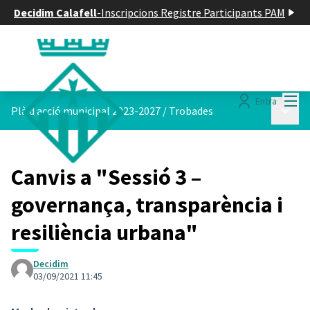
Decidim Calafell
-
Inscripcions Registre Participants PAM
Menú
Entra
Menú p
Plà d acció municipal 2023-2027
/
Trobades
Canvis a "Sessió 3 –
governança, transparència i
resiliència urbana"
Decidim
03/09/2021 11:45