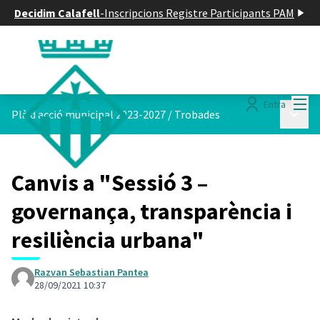
Decidim Calafell
-
Inscripcions Registre Participants PAM
Menú
Entra
Menú p
Plà d acció municipal 2023-2027
/
Trobades
Canvis a "Sessió 3 –
governança, transparència i
resiliència urbana"
Razvan Sebastian Pantea
28/09/2021 10:37