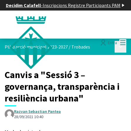
Decidim Calafell
-
Inscripcions Registre Participants PAM
Menú
Entra
Menú p
Plà d acció municipal 2023-2027
/
Trobades
Canvis a "Sessió 3 –
governança, transparència i
resiliència urbana"
Razvan Sebastian Pantea
28/09/2021 10:40