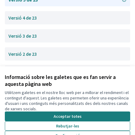
Versió 4 de 23
Versió 3 de 23
Versió 2 de 23
Versió 1 de 23
Informació sobre les galetes que es fan servir a
aquesta pàgina web
Utilitzem galetes en el nostre lloc web per a millorar el rendiment i el
Termes i condicions d'ús
contingut d'aquest. Les galetes ens permeten oferir una experiència
Configuració de les galetes
d'usuari i uns continguts més personalitzats des dels nostres canals
Decidim Calafell a X
Decidim Calafell a Facebook
Decidim Calafell a YouTube
Decidim Calafell a GitHub
de xarxes socials.
(Enllaç extern)
(Enllaç extern)
(Enllaç extern)
(Enllaç extern)
Acceptar totes
Rebutjar-les
Amb llicènc
(Enllaç exte