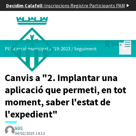
Decidim Calafell
-
Inscripcions Registre Participants PAM
Menú
Entra
Menú p
Plà d acció municipal 2019-2023
/
Seguiment
Canvis a "2. Implantar una
aplicació que permeti, en tot
moment, saber l'estat de
l'expedient"
GOC
04/02/2025 14:13