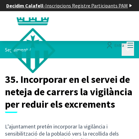
Decidim Calafell
-
Inscripcions Registre Participants PAM
Menú
Entra
Menú p
Seguiment
/
35. Incorporar en el servei de
neteja de carrers la vigilància
per reduir els excrements
L’ajuntament pretén incorporar la vigilància i
sensibilització de la població vers la recollida dels