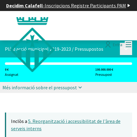
Decidim Calafell
-
Inscripcions Registre Participants PAM
Menú
Entra
Menú p
Plà d acció municipal 2019-2023
/
Pressupostos
0 €
100.000.000 €
Assignat
Pressupost
Més informació sobre el pressupost
Inclòs a
5. Reorganització i accessibilitat de l'àrea de
serveis interns