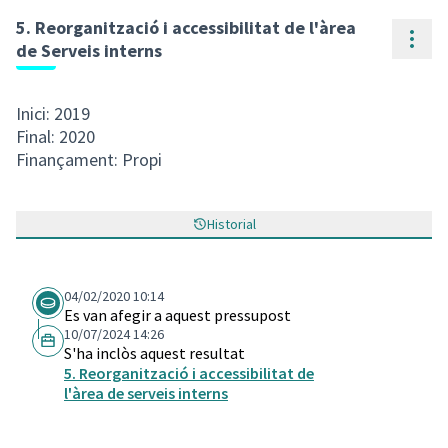
5. Reorganització i accessibilitat de l'àrea
Cont
de Serveis interns
Inici: 2019
Final: 2020
Finançament: Propi
Historial
04/02/2020 10:14
Es van afegir a aquest pressupost
10/07/2024 14:26
S'ha inclòs aquest resultat
5. Reorganització i accessibilitat de
l'àrea de serveis interns