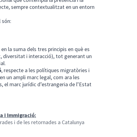
ecte, sempre contextualitzat en un entorn
l són:
x en la suma dels tres principis en què es
 diversitat i interacció), tot generant un
al.
ó
, respecte a les polítiques migratòries i
 en un ampli marc legal, com ara les
 el marc jurídic d’estrangeria de l’Estat
da i Immigració:
rades i de les retornades a Catalunya