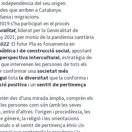
 independència del seu origen.
ades que arriben a Catalunya.
dania i migracions.
2019 s’ha participat en el procés
uralitat
, liderat per la Generalitat de
’any 2021; per motiu de la pandèmia sanitària
2022
. El futur Pla es fonamenta en
ública i de construcció social
,
apostant
perspectiva intercultural
, estratègia de
 que intervenen les persones de tots els
per conformar una
societat més
gui
tota
la
diversitat
que la conforma i
ció positiva
i un
sentit de pertinença
’entén des d’una mirada àmplia, comprèn els
de les persones com són (amb les seves
, entre d’altres: l’origen i procedència, les
e gènere, la religió i les orientacions
ionals o el sentit de pertinença ètnic i/o
ional que contempla la presència i la