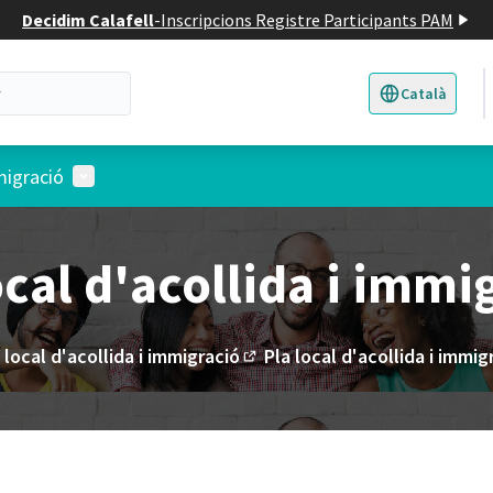
Decidim Calafell
-
Inscripcions Registre Participants PAM
Català
Triar la llengua
E
Menú d'usuari
mmigració
ocal d'acollida i immi
 local d'acollida i immigració
Pla local d'acollida i immig
(Enllaç extern)