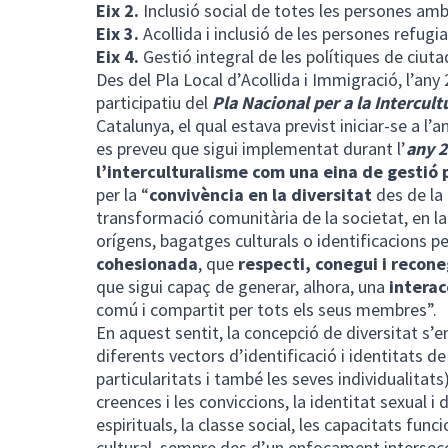
Eix 2.
Inclusió social de totes les persones amb
Eix 3.
Acollida i inclusió de les persones refugi
Eix 4.
Gestió integral de les polítiques de ciuta
Des del Pla Local d’Acollida i Immigració, l’any 
participatiu del
Pla Nacional per a la Intercult
Catalunya, el qual estava previst iniciar-se a l
es preveu que sigui implementat durant l’
any 
l’interculturalisme com una eina de gestió p
per la “
convivència en la diversitat
des de la
transformació comunitària de la societat, en la
orígens, bagatges culturals o identificacions 
cohesionada
, que
respecti, conegui i recone
que sigui capaç de generar, alhora, una
interac
comú i compartit per tots els seus membres”.
En aquest sentit, la concepció de diversitat s
diferents vectors d’identificació i identitats 
particularitats i també les seves individualitats)
creences i les conviccions, la identitat sexual i d
espirituals, la classe social, les capacitats func
cultural, sempre des d’un enfocament intersecc