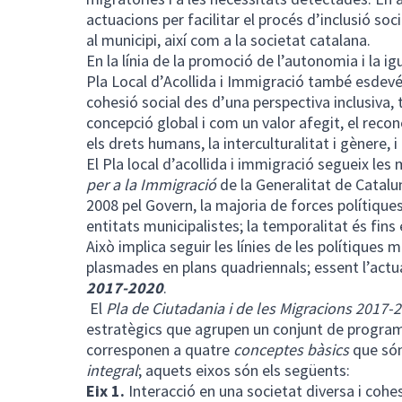
actuacions per facilitar el procés d’inclusió s
al municipi, així com a la societat catalana.
En la línia de la promoció de l’autonomia i la ig
Pla Local d’Acollida i Immigració també esdevé 
cohesió social des d’una perspectiva inclusiva,
concepció global i com un valor afegit, el recon
els drets humans, la interculturalitat i gènere, i
El Pla local d’acollida i immigració segueix les
per a la Immigració
de la Generalitat de Catalu
2008 pel Govern, la majoria de forces polítiques
entitats municipalistes; la temporalitat és fins
Això implica seguir les línies de les polítiques 
plasmades en plans quadriennals; essent l’actu
2017-2020
.
El
Pla de Ciutadania i de les Migracions 2017-
estratègics que agrupen un conjunt de programe
corresponen a quatre
conceptes bàsics
que só
integral
; aquets eixos són els següents:
Eix 1.
Interacció en una societat diversa i cohe