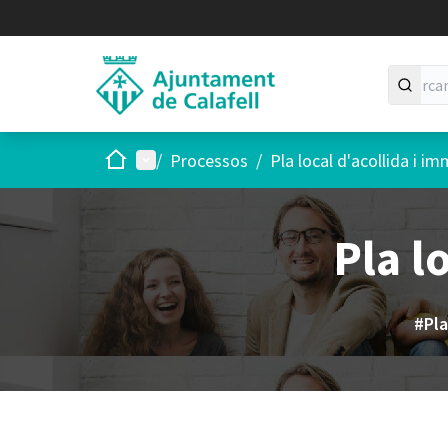
Inici
Menú principal
/
Processos
/
Pla local d'acollida i i
Pla l
#Pla