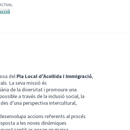
ACTUAL:
ucció
posa del
Pla Local d’Acollida i Immigració
,
ials. La seva missió és
diària de la diversitat i promoure una
ossible a través de la inclusió social, la
 des d’una perspectiva intercultural,
l desenvolupa accions referents al procés
esposta a les noves dinàmiques
 aquest sentit es posen en marxa