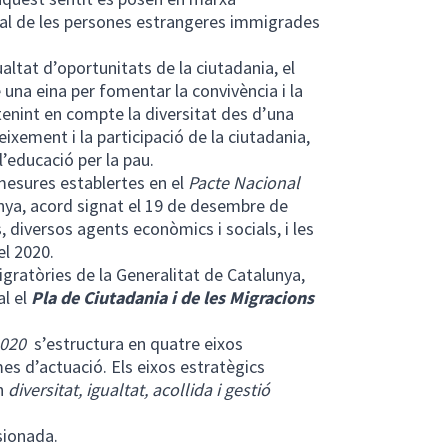
ocial de les persones estrangeres immigrades
ualtat d’oportunitats de la ciutadania, el
una eina per fomentar la convivència i la
 tenint en compte la diversitat des d’una
eixement i la participació de la ciutadania,
 l’educació per la pau.
 mesures establertes en el
Pacte Nacional
nya, acord signat el 19 de desembre de
, diversos agents econòmics i socials, i les
 el 2020.
migratòries de la Generalitat de Catalunya,
al el
Pla de Ciutadania i de les Migracions
2020
s’estructura en quatre eixos
s d’actuació. Els eixos estratègics
n
diversitat, igualtat, acollida i gestió
sionada.