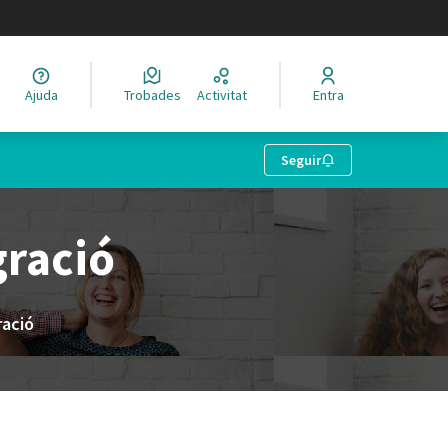
legir el idioma
Ajuda
Trobades
Activitat
Entra
Seguir
gració
ració