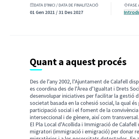
DATA D'INICI / DATA DE FINALITZACIÓ
FASE 
01 Gen 2021 / 31 Des 2027
Introd
Quant a aquest procés
Des de l’any 2002, l’Ajuntament de Calafell dis
es coordina des de l’Àrea d’Igualtat i Drets Soc
desenvolupar iniciatives per facilitar la gestió 
societat basada en la cohesió social, la qual és p
participació social i el foment de la convivència
interseccional i de gènere, així com transversal.
El Pla Local d’Acollida i Immigració de Calafel
migratori (immigració i emigració) per donar r
migratòries i a les necessitats detectades. En