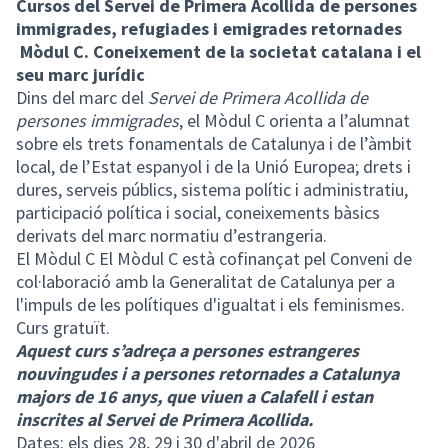
Cursos del Servei de Primera Acollida de persones
immigrades, refugiades i emigrades retornades
Mòdul C. Coneixement de la societat catalana i el
seu marc jurídic
Dins del marc del
Servei de Primera Acollida de
persones immigrades
, el Mòdul C orienta a l’alumnat
sobre els trets fonamentals de Catalunya i de l’àmbit
local, de l’Estat espanyol i de la Unió Europea; drets i
dures, serveis públics, sistema polític i administratiu,
participació política i social, coneixements bàsics
derivats del marc normatiu d’estrangeria.
El Mòdul C El Mòdul C està cofinançat pel Conveni de
col·laboració amb la Generalitat de Catalunya per a
l'impuls de les polítiques d'igualtat i els feminismes.
Curs gratuït.
Aquest curs s’adreça a persones estrangeres
nouvingudes i a persones retornades a Catalunya
majors de 16 anys, que viuen a Calafell i estan
inscrites al Servei de Primera Acollida.
Dates: els dies 28, 29 i 30 d'abril de 2026