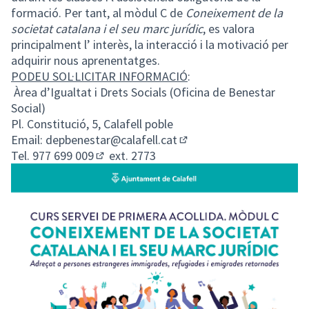
formació. Per tant, al mòdul C de
Coneixement de la
societat catalana i el seu marc jurídic
, es valora
principalment l’ interès, la interacció i la motivació per
adquirir nous aprenentatges.
PODEU SOL·LICITAR INFORMACIÓ
:
Àrea d’Igualtat i Drets Socials (Oficina de Benestar
Social)
Pl. Constitució, 5, Calafell poble
Email:
depbenestar@calafell.cat
(Obrir en una pestanya n
Tel.
977 699 009
ext. 2773
(Obrir en una pestanya nova)