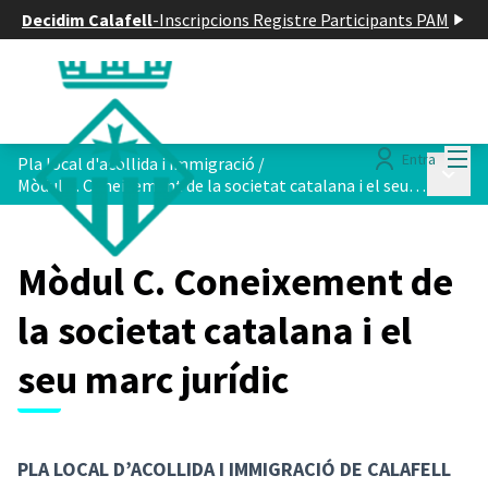
Decidim Calafell
-
Inscripcions Registre Participants PAM
Menú
Entra
Pla local d'acollida i immigració
/
Menú p
Mòdul C. Coneixement de la societat catalana i el seu marc jurídic
Mòdul C. Coneixement de
la societat catalana i el
seu marc jurídic
PLA LOCAL D’ACOLLIDA I IMMIGRACIÓ DE CALAFELL