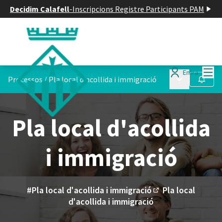
Decidim Calafell
-
Inscripcions Registre Participants PAM
Menú
Entra
Menú principa
Processos
/
Pla local d'acollida i immigració
Seguir
Pla local d'acollida
i immigració
#Pla local d'acollida i immigració
Pla local
(Enllaç extern)
d'acollida i immigració