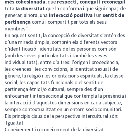
més cohesionada
, que
respecti, conegui i reconegui
tota
la
diversitat
que la conforma i que sigui capaç de
generar, alhora, una
interacció positiva
i un
sentit de
pertinença
comú i compartit per tots els seus
membres”.
En aquest sentit, la concepció de diversitat s’entén des
d’una mirada àmplia, comprèn els diferents vectors
d’identificació i identitats de les persones com són
(amb les seves particularitats i també les seves
individualitats), entre d’altres: l’origen i procedència,
les creences i les conviccions, la identitat sexual i de
gènere, la religió i les orientacions espirituals, la classe
social, les capacitats funcionals o el sentit de
pertinença ètnic i/o cultural, sempre des d’un
enfocament interseccional que contempla la presència i
la interacció d’aquestes dimensions en cada subjecte,
sempre contextualitzat en un entorn sociocomunitari.
Els principis claus de la perspectiva intercultural són:
Igualtat.
Coneixement i reconeixement de la diversitat.