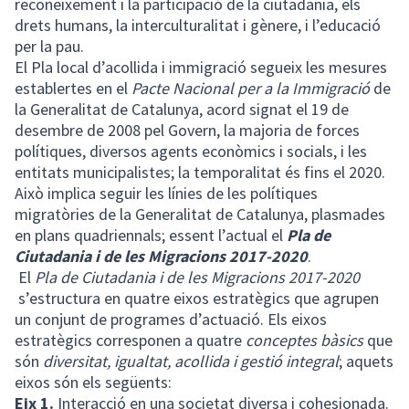
reconeixement i la participació de la ciutadania, els
drets humans, la interculturalitat i gènere, i l’educació
per la pau.
El Pla local d’acollida i immigració segueix les mesures
establertes en el
Pacte Nacional per a la Immigració
de
la Generalitat de Catalunya, acord signat el 19 de
desembre de 2008 pel Govern, la majoria de forces
polítiques, diversos agents econòmics i socials, i les
entitats municipalistes; la temporalitat és fins el 2020.
Això implica seguir les línies de les polítiques
migratòries de la Generalitat de Catalunya, plasmades
en plans quadriennals; essent l’actual el
Pla de
Ciutadania i de les Migracions 2017-2020
.
El
Pla de Ciutadania i de les Migracions 2017-2020
s’estructura en quatre eixos estratègics que agrupen
un conjunt de programes d’actuació. Els eixos
estratègics corresponen a quatre
conceptes bàsics
que
són
diversitat, igualtat, acollida i gestió integral
; aquets
eixos són els següents:
Eix 1.
Interacció en una societat diversa i cohesionada.