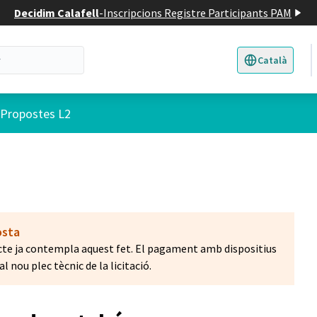
Decidim Calafell
-
Inscripcions Registre Participants PAM
Català
Triar la llengua
E
 d'usuari
Propostes L2
osta
acte ja contempla aquest fet. El pagament amb dispositius
l nou plec tècnic de la licitació.