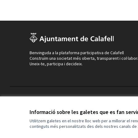
Benvinguda a la plataforma participativa de Calafell
Construïm una societat més oberta, transparent i col·labor
Uneix-te, participa i decideix.
Termes i condicions d'ús
Configuració de les galetes
Informació sobre les galetes que es fan serv
Utilitzem galetes en el nostre lloc web per a millorar el re
continguts més personalitzats des dels nostres canals de 
(Enllaç extern)
Web creada amb
programari lliure
.
(Enllaç extern)