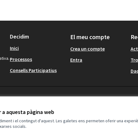
Decidim
El meu compte
Re
Inici
Crea un compte
Act
ativa.
Processos
Entra
Tr
Consells Participatius
Dad
ir a aquesta pàgina web
ndiment i el contingut d'aquest. Les galetes ens permeten oferir una experièn
xarxes socials.