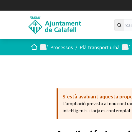
Inici
Menú principal
Menú
/
Processos
/
Plà transport urbà
/
S'està avaluant aquesta prop
L'ampliació prevista al nou contr
intel·ligents i tarja es contemplat a