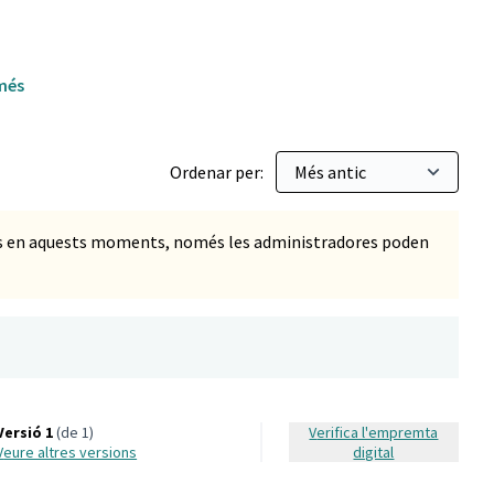
 més
Ordenar per:
ts en aquests moments, només les administradores poden
Versió 1
(de 1)
Verifica l'empremta
veure altres versions
digital