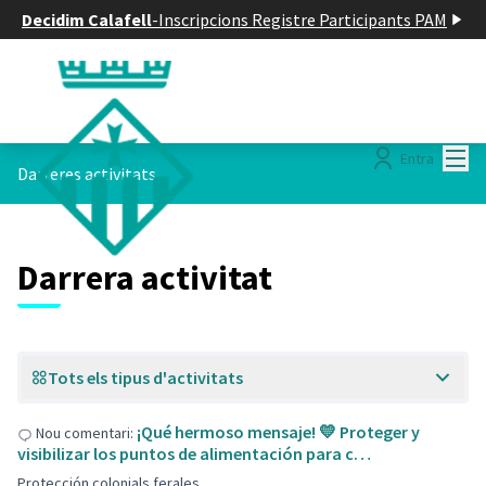
Decidim Calafell
-
Inscripcions Registre Participants PAM
Menú
Entra
Darreres activitats
Darrera activitat
Tots els tipus d'activitats
¡Qué hermoso mensaje! 💛 Proteger y
Nou comentari:
visibilizar los puntos de alimentación para c…
Protección colonials ferales