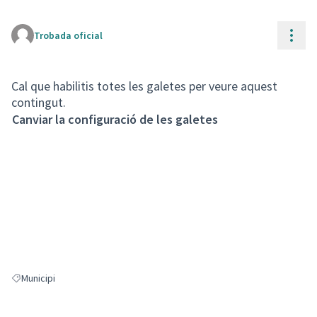
Cont
Trobada oficial
(Enllaç extern)
Cal que habilitis totes les galetes per veure aquest
contingut.
Canviar la configuració de les galetes
Municipi
Resultats en filtrar per: Municipi