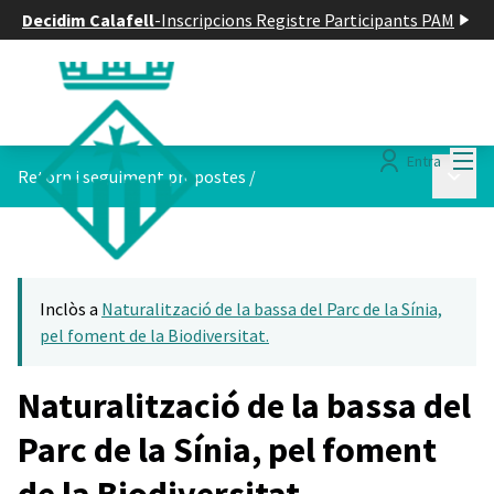
Decidim Calafell
-
Inscripcions Registre Participants PAM
Menú
Entra
Menú p
Retorn i seguiment propostes
/
Inclòs a
Naturalització de la bassa del Parc de la Sínia,
pel foment de la Biodiversitat.
Naturalització de la bassa del
Parc de la Sínia, pel foment