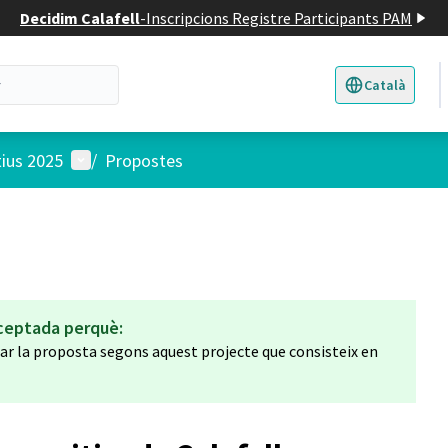
Decidim Calafell
-
Inscripcions Registre Participants PAM
Català
Triar la llengua
E
Menú d'usuari
tius 2025
/
Propostes
ceptada perquè:
iar la proposta segons aquest projecte que consisteix en