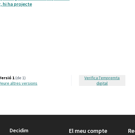
 hi ha projecte
Versió 1
(de 1)
Verifica l'empremta
veure altres versions
digital
Decidim
El meu compte
Re