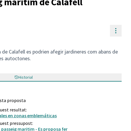
 maritim de Calafell
Contr
 de Calafell es podrien afegir jardineres com abans de
es autoctones.
Historial
esta proposta
quest resultat:
cales en zonas emblemáticas
quest pressupost:
l passeig maritim - Es proposa fer