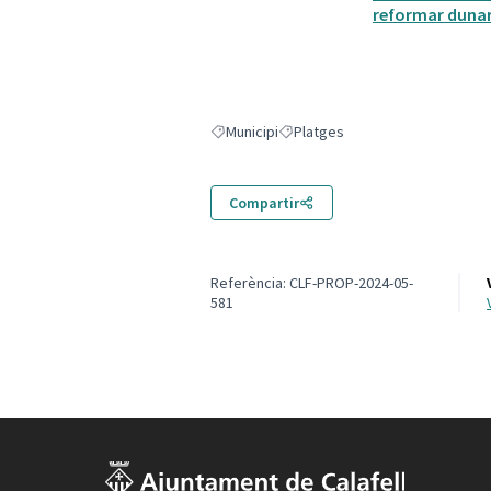
reformar dunar,
Municipi
Platges
Resultats en filtrar per: Municipi
Resultats en filtrar per: Platges
Compartir
Referència: CLF-PROP-2024-05-
581