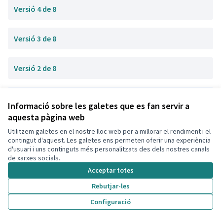
Versió 4 de 8
Versió 3 de 8
Versió 2 de 8
Versió 1 de 8
Informació sobre les galetes que es fan servir a
aquesta pàgina web
Utilitzem galetes en el nostre lloc web per a millorar el rendiment i el
Termes i condicions d'ús
contingut d'aquest. Les galetes ens permeten oferir una experiència
Configuració de les galetes
d'usuari i uns continguts més personalitzats des dels nostres canals
Decidim Calafell a X
Decidim Calafell a Facebook
Decidim Calafell a YouTube
Decidim Calafell a GitHub
de xarxes socials.
(Enllaç extern)
(Enllaç extern)
(Enllaç extern)
(Enllaç extern)
Acceptar totes
Rebutjar-les
Amb llicènc
(Enllaç exte
Configuració
(Enllaç extern)
Web creada amb
programari lliure
.
(Enllaç extern)