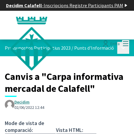
Decidim Calafell
-
Inscripcions Registre Participants PAM
Menú
Entra
Menú p
Pressupostos Participatius 2023
/
Punts d'Informació
Canvis a "Carpa informativa
mercadal de Calafell"
Decidim
02/06/2022 12:44
Mode de vista de
comparació:
Vista HTML: