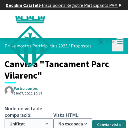
Decidim Calafell
-
Inscripcions Registre Participants PAM
Menú
Entra
Menú p
Pressupostos Participatius 2023
/
Propostes
Canvis a "Tancament Parc
Vilarenc"
Participantes
19/07/2022 10:17
Mode de vista de
comparació:
Vista HTML:
Canviar vista