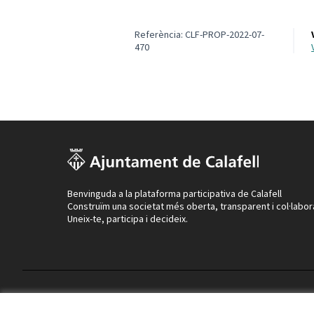
Referència: CLF-PROP-2022-07-
470
Benvinguda a la plataforma participativa de Calafell
Construïm una societat més oberta, transparent i col·labor
Uneix-te, participa i decideix.
Termes i condicions d'ús
Configuració de les galetes