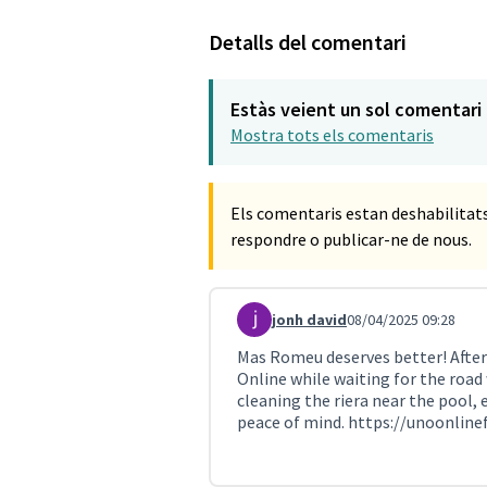
Detalls del comentari
Estàs veient un sol comentari
Mostra tots els comentaris
Els comentaris estan deshabilita
respondre o publicar-ne de nous.
jonh david
08/04/2025 09:28
Comentari 988
Mas Romeu deserves better! After 
Online while waiting for the road 
cleaning the riera near the pool, e
peace of mind.
https://unoonline