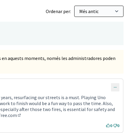
Ordenar per:
ts en aquests moments, només les administradores poden
years, resurfacing our streets is a must. Playing Uno
work to finish would be a fun way to pass the time. Also,
specially after those two fires, is essential for safety and
free.com
(Enllaç extern)
0
0