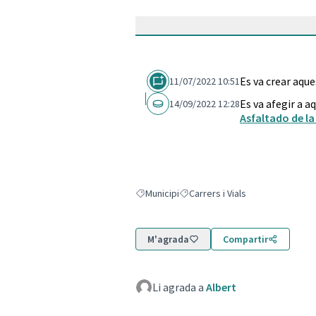
Es va crear aqu
11/07/2022 10:51
Es va afegir a a
14/09/2022 12:28
Asfaltado de la
Municipi
Carrers i Vials
Resultats en filtrar per: Municipi
Resultats en filtrar per: Carrers i 
M'agrada
Compartir
Li agrada a
Albert