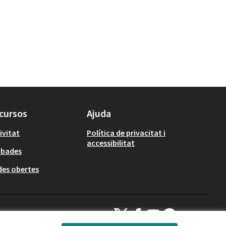
cursos
Ajuda
ivitat
Política de privacitat i
accessibilitat
obades
es obertes
Decidim Calafell a X
Decidim Calafell a Facebook
Decidim Calafell a YouTube
Decidim Calafell a Gi