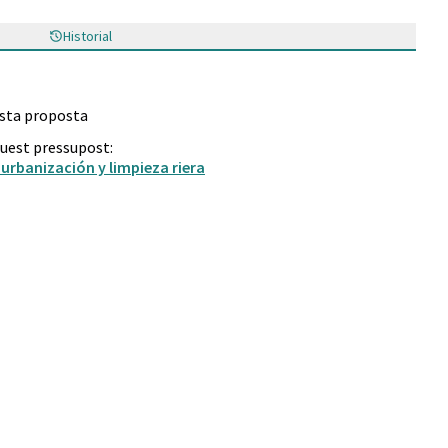
(Enllaç extern)
Historial
esta proposta
quest pressupost:
 urbanización y limpieza riera
Vials