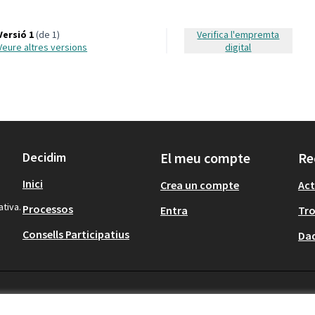
Versió 1
(de 1)
Verifica l'empremta
veure altres versions
digital
Decidim
El meu compte
Re
Inici
Crea un compte
Act
ativa.
Processos
Entra
Tr
Consells Participatius
Dad