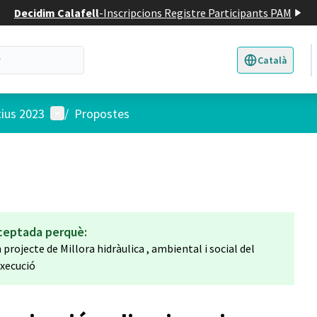
Decidim Calafell
-
Inscripcions Registre Participants PAM
Català
Triar la llengua
E
Menú d'usuari
tius 2023
/
Propostes
ceptada perquè:
projecte de Millora hidràulica , ambiental i social del
execució