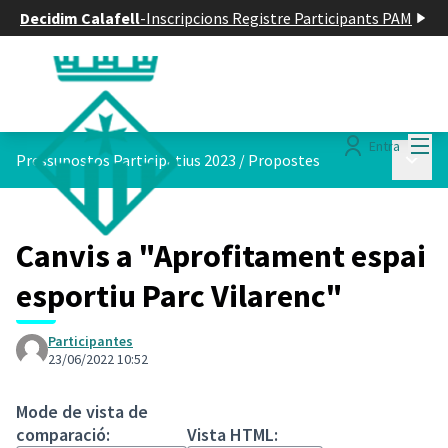
Decidim Calafell
-
Inscripcions Registre Participants PAM
Menú
Entra
Menú p
Pressupostos Participatius 2023
/
Propostes
Canvis a "Aprofitament espai
esportiu Parc Vilarenc"
Participantes
23/06/2022 10:52
Mode de vista de
comparació:
Vista HTML: