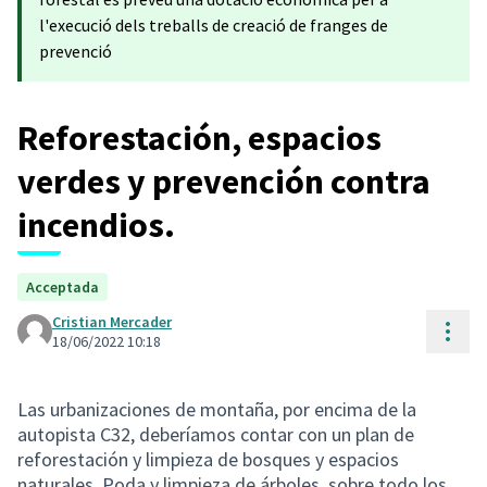
l'execució dels treballs de creació de franges de
prevenció
Reforestación, espacios
verdes y prevención contra
incendios.
Acceptada
Cristian Mercader
Cont
18/06/2022 10:18
Las urbanizaciones de montaña, por encima de la
autopista C32, deberíamos contar con un plan de
reforestación y limpieza de bosques y espacios
naturales. Poda y limpieza de árboles, sobre todo los