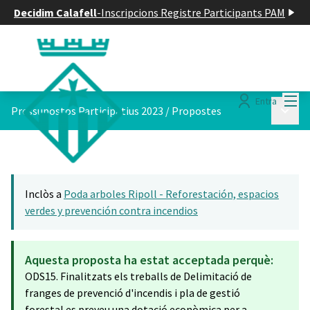
Decidim Calafell
-
Inscripcions Registre Participants PAM
Menú
Entra
Menú p
Pressupostos Participatius 2023
/
Propostes
Inclòs a
Poda arboles Ripoll - Reforestación, espacios
verdes y prevención contra incendios
Aquesta proposta ha estat acceptada perquè:
ODS15. Finalitzats els treballs de Delimitació de
franges de prevenció d'incendis i pla de gestió
forestal es preveu una dotació econòmica per a