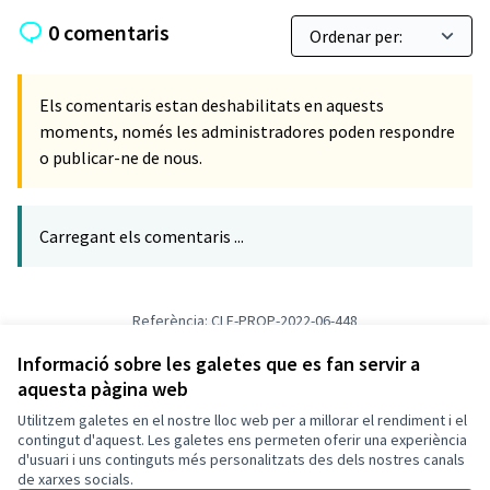
0 comentaris
Els comentaris estan deshabilitats en aquests
moments, només les administradores poden respondre
o publicar-ne de nous.
Carregant els comentaris ...
Referència: CLF-PROP-2022-06-448
Versió 1
(de 1)
veure altres versions
Verifica l'empremta digital
Informació sobre les galetes que es fan servir a
aquesta pàgina web
Utilitzem galetes en el nostre lloc web per a millorar el rendiment i el
Termes i condicions d'ús
contingut d'aquest. Les galetes ens permeten oferir una experiència
Configuració de les galetes
d'usuari i uns continguts més personalitzats des dels nostres canals
Decidim Calafell a X
Decidim Calafell a Facebook
Decidim Calafell a YouTube
Decidim Calafell a GitHub
de xarxes socials.