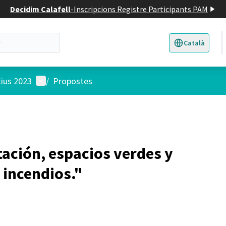
Decidim Calafell
-
Inscripcions Registre Participants PAM
Català
Triar la llengua
E
Menú d'usuari
tius 2023
/
Propostes
tación, espacios verdes y
 incendios."