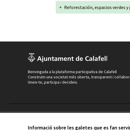
+
Reforestación, espacios verdes y
Benvinguda a la plataforma participativa de Calafell
Construïm una societat més oberta, transparent i col·labor
Uneix-te, participa i decideix.
Termes i condicions d'ús
Configuració de les galetes
Informació sobre les galetes que es fan serv