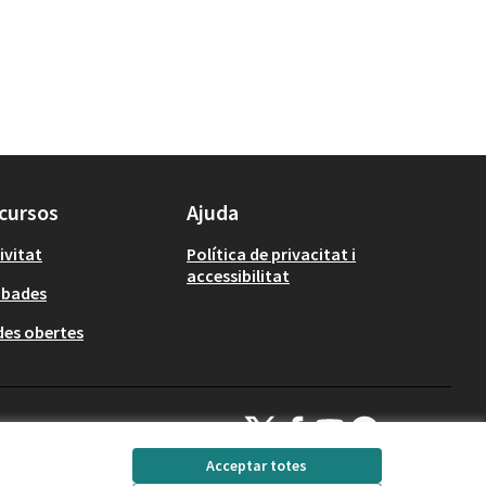
cursos
Ajuda
ivitat
Política de privacitat i
accessibilitat
obades
es obertes
Decidim Calafell a X
Decidim Calafell a Facebook
Decidim Calafell a YouTube
Decidim Calafell a Gi
(Enllaç extern)
(Enllaç extern)
(Enllaç extern)
(Enllaç extern)
Acceptar totes