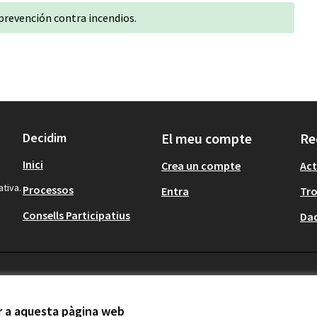
 prevención contra incendios.
Decidim
El meu compte
Re
Inici
Crea un compte
Act
ativa.
Processos
Entra
Tr
Consells Participatius
Dad
ir a aquesta pàgina web