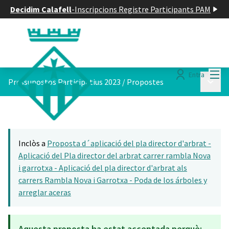
Decidim Calafell
-
Inscripcions Registre Participants PAM
Menú
Entra
Menú p
Pressupostos Participatius 2023
/
Propostes
Inclòs a
Proposta d´aplicació del pla director d'arbrat -
Aplicació del Pla director del arbrat carrer rambla Nova
i garrotxa - Aplicació del pla director d'arbrat als
carrers Rambla Nova i Garrotxa - Poda de los árboles y
arreglar aceras
Aquesta proposta ha estat acceptada perquè: